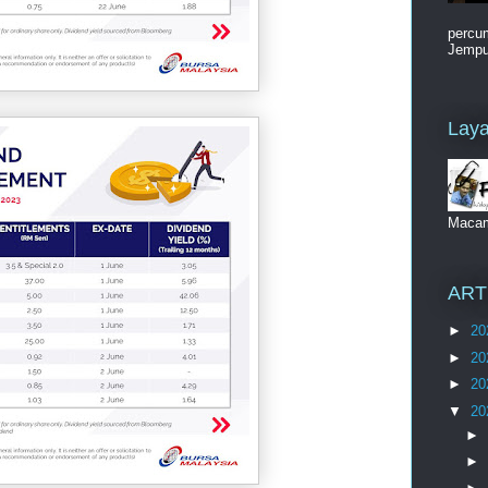
percum
Jemput
Laya
Maca
ART
►
20
►
20
►
20
▼
20
►
►