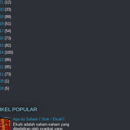
21
(12)
20
(33)
19
(89)
18
(51)
17
(54)
16
(73)
15
(82)
14
(100)
13
(86)
12
(95)
11
(73)
09
(1)
08
(5)
IKEL POPULAR
Apa itu Saham / Stok / Ekuiti?
Ekuiti adalah saham-saham yang
diterbitkan oleh syarikat yang