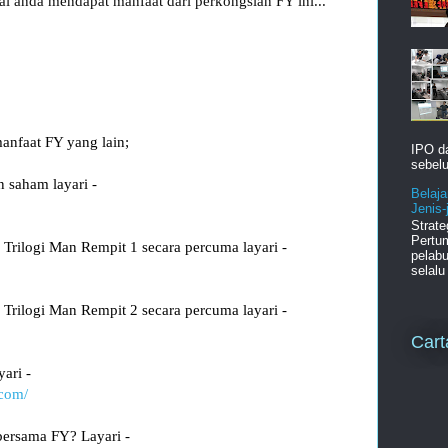
ai anda mendapat manfaat dari perkongsian FY ini... 

manfaat FY yang lain;
IPO d
sebelu
 saham layari -
Belaja
Jenis
Strat
Pertu
 Trilogi Man Rempit 1 secara percuma layari -
pelabu
selalu 
 Trilogi Man Rempit 2 secara percuma layari - 
Cart
ari -
.com/
bersama FY? Layari -