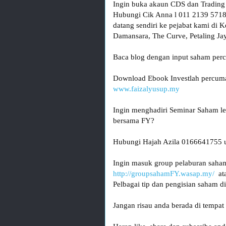
Ingin buka akaun CDS dan Trading s
Hubungi Cik Anna l 011 2139 5718
datang sendiri ke pejabat kami di 
Damansara, The Curve, Petaling Ja
Baca blog dengan input saham perc
www.faizalyusup.my
Ingin menghadiri Seminar Saham le
Hubungi Hajah Azila 0166641755 un
Ingin masuk group pelaburan saha
http://groupsahamFY.wasap.my/
  a
Pelbagai tip dan pengisian saham dis
Jangan risau anda berada di tempat 