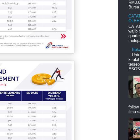
RM0.8
Bursa 
CATA
OLEH
CATAT
wajib
quart
melepa
Buk
Unt
kiral
terseb
ESOS d
follow
ilmu s