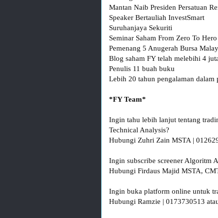
Mantan Naib Presiden Persatuan Re
Speaker Bertauliah InvestSmart

Suruhanjaya Sekuriti

Seminar Saham From Zero To Hero (
Pemenang 5 Anugerah Bursa Malays
Blog saham FY telah melebihi 4 jut
Penulis 11 buah buku

Lebih 20 tahun pengalaman dalam p
Ingin tahu lebih lanjut tentang tra
Technical Analysis?

Hubungi Zuhri Zain MSTA | 0126290
Ingin subscribe screener Algorit
Hubungi Firdaus Majid MSTA, CMT
Ingin buka platform online untuk t
Hubungi Ramzie | 0173730513 atau