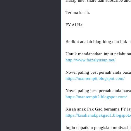
Harap like, share dan subscribe and
Terima kasih.

FY Al Haj
Berikut adalah blog-blog dan link 
Untuk mendapatkan input pelaburan
http://www.faizalyusup.net/
Novel paling best pernah anda baca
https://manrempit.blogspot.com/
Novel paling best pernah anda baca
https://manrempit2.blogspot.com/
Kisah anak Pak Gad bernama FY lay
https://kisahanakpakgad1.blogspot
Ingin dapatkan pengisian motivasi 