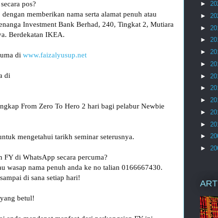
ecara pos? 

►
20
 dengan memberikan nama serta alamat penuh atau 
►
20
Kenanga Investment Bank Berhad, 240, Tingkat 2, Mutiara 
►
20
ya. Berdekatan IKEA.

►
20
►
20
uma di 
www.faizalyusup.net
►
20
►
20
►
20
►
20
ngkap From Zero To Hero 2 hari bagi pelabur Newbie 
►
20
►
20
►
20
tuk mengetahui tarikh seminar seterusnya.

►
20
m FY di WhatsApp secara percuma? 
tau wasap nama penuh anda ke no talian 0166667430. 
ampai di sana setiap hari!

ART
yang betul!
