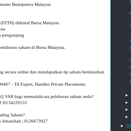
misier Bumiputera Malaysia

FZTH) diiktiraf Bursa Malaysia

ia 

a pengunjung

elaburan saham di Bursa Malaysia.

ding secara online dan mendapatkan tip saham berdasarkan 
407 - TA Expert, Handles Private Placements.

►
m AQ VAR bagi memudahcara pelaburan saham anda?

 |0134229155 

►
►
rading Saham?

►
 Jehanshah | 0126673927 

►
20