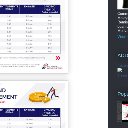
Commi
Malay
Remis
buah 
Motiva
View m
ADD
Faizal 
Create
Popu