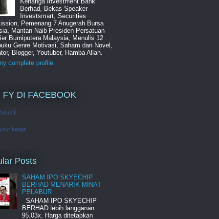
Kenanga Investment Bank
Berhad, Bekas Speaker
Investsmart, Securities
ssion, Pemenang 7 Anugerah Bursa
sia, Mantan Naib Presiden Persatuan
ier Bumiputera Malaysia, Menulis 12
buku Genre Motivasi, Saham dan Novel,
tor, Blogger, Youtuber, Hamba Allah.
y complete profile
 FY DI FACEBOOK
Yusup II
 your badge
lar Posts
SAHAM IPO SKYECHIP
BERHAD MENARIK MINAT
PELABUR
SAHAM IPO SKYECHIP
BERHAD lebih langganan
95.03x. Harga ditetapkan