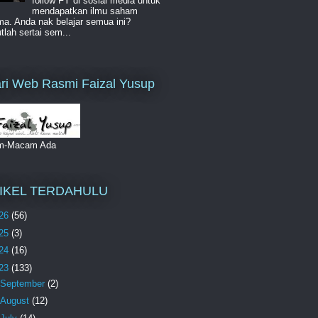
follow FY di sosial media untuk
mendapatkan ilmu saham
a. Anda nak belajar semua ini?
lah sertai sem...
ri Web Rasmi Faizal Yusup
m-Macam Ada
IKEL TERDAHULU
26
(56)
25
(3)
24
(16)
23
(133)
September
(2)
August
(12)