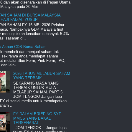
8 dan akan disenaraikan di Papan Utama
Malaysia pada 20 Mei ...
TAN SAHAM DI BURSA MALAYSIA
 HAJI FAIZAL YUSUP
AN SAHAM FY 15 MEI 2026 Pelabur
 baca. Nampaknya GDP Malaysia first
er menunjukkan kenaikan sebanyak 5.4%
si sasaran d...
a Akaun CDS Bursa Saham
uk membeli dan menjual saham tak
ah sekiranya anda mendapat saham
ut melalui Blue Form, Pink Form, IPO,
an lain-...
2026 TAHUN MELABUR SAHAM
YANG TERBAIK
SEKARANG MASA YANG
TERBAIK UNTUK MULA
MELABUR SAHAM. PART 5.
JOM TENGOK! Jangan lupa
 FY di sosial media untuk mendapatkan
aham ...
FY DALAM BRIEFING SYT
MMCS YANG BAKAL
TERSENARAI
JOM TENGOK... Jangan lupa