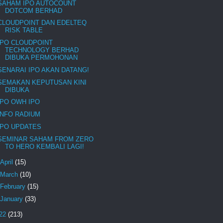
SAHAM IPO AUTOCOUNT
DOTCOM BERHAD
CLOUDPOINT DAN EDELTEQ
RISK TABLE
IPO CLOUDPOINT
TECHNOLOGY BERHAD
DIBUKA PERMOHONAN
SENARAI IPO AKAN DATANG!
SEMAKAN KEPUTUSAN KINI
DIBUKA
IPO OWH IPO
INFO RADIUM
IPO UPDATES
SEMINAR SAHAM FROM ZERO
TO HERO KEMBALI LAGI!
April
(15)
March
(10)
February
(15)
January
(33)
22
(213)