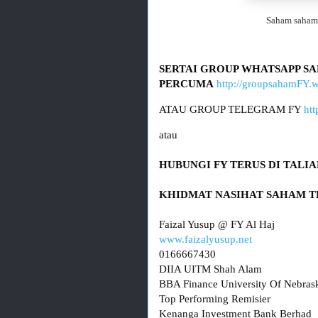
Saham saham 
SERTAI GROUP WHATSAPP SA
PERCUMA
http://groupsahamFY.
ATAU GROUP TELEGRAM FY 
htt
www.faizalyusup.net
0166667430

DIIA UITM Shah Alam

BBA Finance University Of Nebrask
Top Performing Remisier 

Kenanga Investment Bank Berhad
