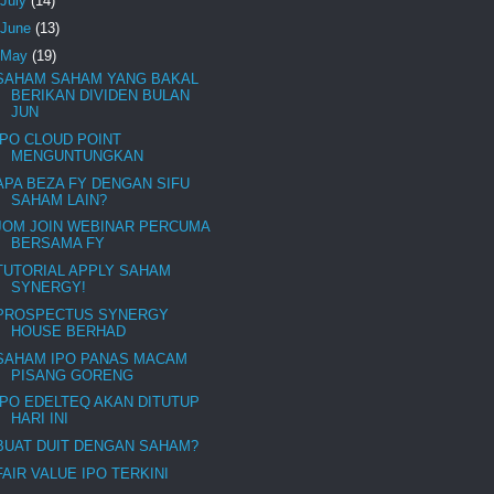
July
(14)
June
(13)
May
(19)
SAHAM SAHAM YANG BAKAL
BERIKAN DIVIDEN BULAN
JUN
IPO CLOUD POINT
MENGUNTUNGKAN
APA BEZA FY DENGAN SIFU
SAHAM LAIN?
JOM JOIN WEBINAR PERCUMA
BERSAMA FY
TUTORIAL APPLY SAHAM
SYNERGY!
PROSPECTUS SYNERGY
HOUSE BERHAD
SAHAM IPO PANAS MACAM
PISANG GORENG
IPO EDELTEQ AKAN DITUTUP
HARI INI
BUAT DUIT DENGAN SAHAM?
FAIR VALUE IPO TERKINI