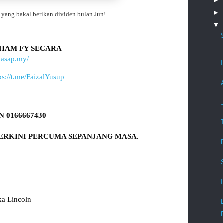
►
►
yang bakal berikan dividen bulan Jun!
▼
HAM FY SECARA 
wasap.my/
ps://t.me/FaizalYusup
a Lincoln
