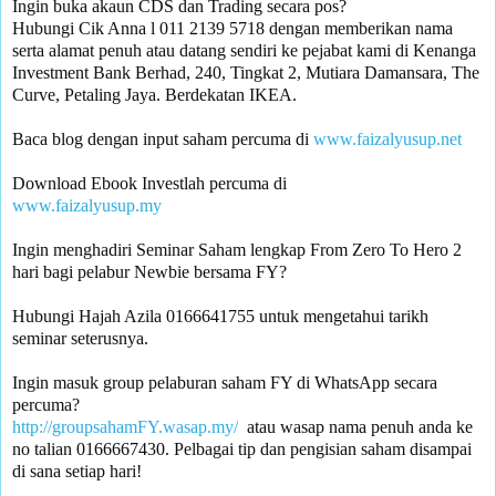
Ingin buka akaun CDS dan Trading secara pos? 

Hubungi Cik Anna l 011 2139 5718 dengan memberikan nama 
serta alamat penuh atau datang sendiri ke pejabat kami di Kenanga 
Investment Bank Berhad, 240, Tingkat 2, Mutiara Damansara, The 
Curve, Petaling Jaya. Berdekatan IKEA.

Baca blog dengan input saham percuma di 
www.faizalyusup.net
www.faizalyusup.my
Ingin menghadiri Seminar Saham lengkap From Zero To Hero 2 
Hubungi Hajah Azila 0166641755 untuk mengetahui tarikh 
seminar seterusnya.

Ingin masuk group pelaburan saham FY di WhatsApp secara 
percuma? 
http://groupsahamFY.wasap.my/
  atau wasap nama penuh anda ke 
no talian 0166667430. Pelbagai tip dan pengisian saham disampai 
di sana setiap hari!
