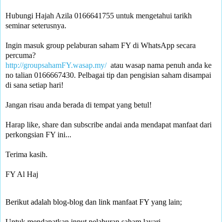
Hubungi Hajah Azila 0166641755 untuk mengetahui tarikh 
seminar seterusnya.

Ingin masuk group pelaburan saham FY di WhatsApp secara 
percuma? 
http://groupsahamFY.wasap.my/
  atau wasap nama penuh anda ke 
no talian 0166667430. Pelbagai tip dan pengisian saham disampai 
di sana setiap hari!

Jangan risau anda berada di tempat yang betul!

Harap like, share dan subscribe andai anda mendapat manfaat dari 
perkongsian FY ini... 

Terima kasih.

FY Al Haj
Berikut adalah blog-blog dan link manfaat FY yang lain;
Untuk mendapatkan input pelaburan saham layari -