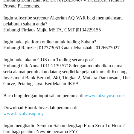
Private Placements.

Ingin subscribe screener Algoritm AQ VAR bagi memudahcara 
pelaburan saham anda?

Hubungi Firdaus Majid MSTA, CMT |0134229155 

Ingin buka platform online untuk trading Saham?

Hubungi Ramzie | 0173730513 atau Jehanshah | 0126673927 

Ingin buka akaun CDS dan Trading secara pos? 

Hubungi Cik Anna l 011 2139 5718 dengan memberikan nama 
serta alamat penuh atau datang sendiri ke pejabat kami di Kenanga 
Investment Bank Berhad, 240, Tingkat 2, Mutiara Damansara, The 
Curve, Petaling Jaya. Berdekatan IKEA.

Baca blog dengan input saham percuma di 
www.faizalyusup.net
www.faizalyusup.my
Ingin menghadiri Seminar Saham lengkap From Zero To Hero 2 