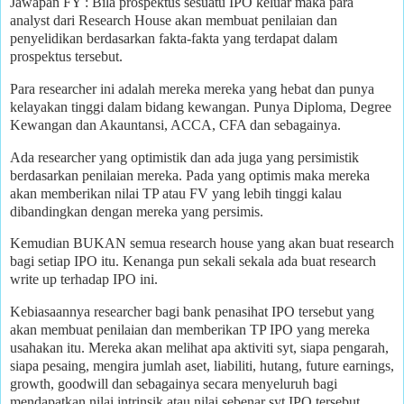
Jawapan FY : Bila prospektus sesuatu IPO keluar maka para
analyst dari Research House akan membuat penilaian dan
penyelidikan berdasarkan fakta-fakta yang terdapat dalam
prospektus tersebut.
Para researcher ini adalah mereka mereka yang hebat dan punya
kelayakan tinggi dalam bidang kewangan. Punya Diploma, Degree
Kewangan dan Akauntansi, ACCA, CFA dan sebagainya.
Ada researcher yang optimistik dan ada juga yang persimistik
berdasarkan penilaian mereka. Pada yang optimis maka mereka
akan memberikan nilai TP atau FV yang lebih tinggi kalau
dibandingkan dengan mereka yang persimis.
Kemudian BUKAN semua research house yang akan buat research
bagi setiap IPO itu. Kenanga pun sekali sekala ada buat research
write up terhadap IPO ini.
Kebiasaannya researcher bagi bank penasihat IPO tersebut yang
akan membuat penilaian dan memberikan TP IPO yang mereka
usahakan itu. Mereka akan melihat apa aktiviti syt, siapa pengarah,
siapa pesaing, mengira jumlah aset, liabiliti, hutang, future earnings,
growth, goodwill dan sebagainya secara menyeluruh bagi
mendapatkan nilai intrinsik atau nilai sebenar syt IPO tersebut