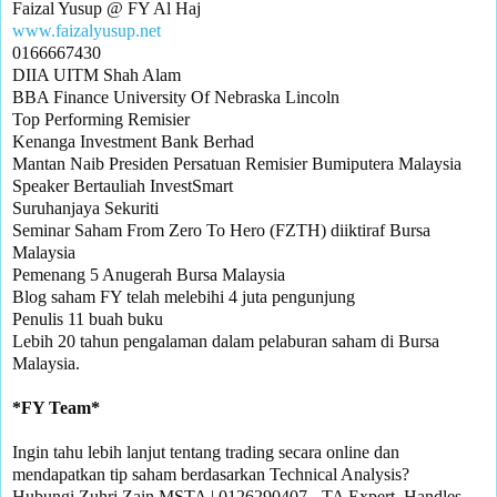
www.faizalyusup.net
0166667430

DIIA UITM Shah Alam

BBA Finance University Of Nebraska Lincoln

Top Performing Remisier 

Kenanga Investment Bank Berhad

Mantan Naib Presiden Persatuan Remisier Bumiputera Malaysia

Speaker Bertauliah InvestSmart

Suruhanjaya Sekuriti

Seminar Saham From Zero To Hero (FZTH) diiktiraf Bursa 
Malaysia

Pemenang 5 Anugerah Bursa Malaysia 

Blog saham FY telah melebihi 4 juta pengunjung

Penulis 11 buah buku

Lebih 20 tahun pengalaman dalam pelaburan saham di Bursa 
Malaysia.

Ingin tahu lebih lanjut tentang trading secara online dan 
mendapatkan tip saham berdasarkan Technical Analysis?

Hubungi Zuhri Zain MSTA | 0126290407 - TA Expert, Handles 