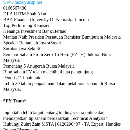
www.faizalyusup.net
0166667430

DIIA UITM Shah Alam

BBA Finance University Of Nebraska Lincoln

Top Performing Remisier 

Kenanga Investment Bank Berhad

Mantan Naib Presiden Persatuan Remisier Bumiputera Malaysia

Speaker Bertauliah InvestSmart

Suruhanjaya Sekuriti

Seminar Saham From Zero To Hero (FZTH) diiktiraf Bursa 
Malaysia

Pemenang 5 Anugerah Bursa Malaysia 

Blog saham FY telah melebihi 4 juta pengunjung

Penulis 11 buah buku

Lebih 20 tahun pengalaman dalam pelaburan saham di Bursa 
Malaysia.

Ingin tahu lebih lanjut tentang trading secara online dan 
mendapatkan tip saham berdasarkan Technical Analysis?

Hubungi Zuhri Zain MSTA | 0126290407 - TA Expert, Handles 
Private Placements.
