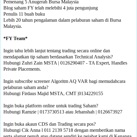
Pemenang 5 Anugerah Bursa Malaysia 

Blog saham FY telah melebihi 4 juta pengunjung

Penulis 11 buah buku

Lebih 20 tahun pengalaman dalam pelaburan saham di Bursa 
Malaysia.

Ingin tahu lebih lanjut tentang trading secara online dan 
mendapatkan tip saham berdasarkan Technical Analysis?

Hubungi Zuhri Zain MSTA | 0126290407 - TA Expert, Handles 
Private Placements.

Ingin subscribe screener Algoritm AQ VAR bagi memudahcara 
pelaburan saham anda?

Hubungi Firdaus Majid MSTA, CMT |0134229155 

Ingin buka platform online untuk trading Saham?

Hubungi Ramzie | 0173730513 atau Jehanshah | 0126673927 

Ingin buka akaun CDS dan Trading secara pos? 

Hubungi Cik Anna l 011 2139 5718 dengan memberikan nama 
serta alamat penuh atau datang sendiri ke pejabat kami di Kenanga 