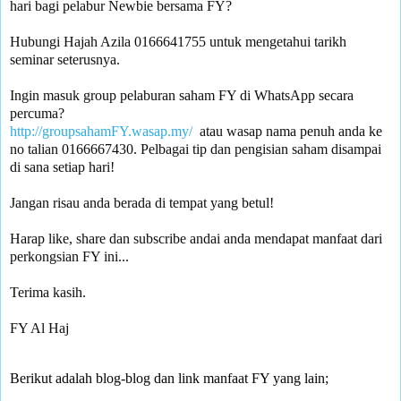
Hubungi Hajah Azila 0166641755 untuk mengetahui tarikh 
seminar seterusnya.

Ingin masuk group pelaburan saham FY di WhatsApp secara 
percuma? 
http://groupsahamFY.wasap.my/
  atau wasap nama penuh anda ke 
no talian 0166667430. Pelbagai tip dan pengisian saham disampai 
di sana setiap hari!

Jangan risau anda berada di tempat yang betul!

Harap like, share dan subscribe andai anda mendapat manfaat dari 
perkongsian FY ini... 

Terima kasih.

FY Al Haj
Berikut adalah blog-blog dan link manfaat FY yang lain;