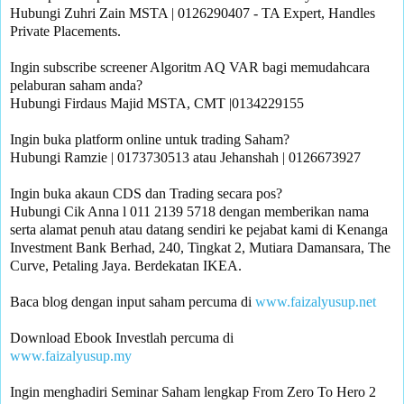
Hubungi Zuhri Zain MSTA | 0126290407 - TA Expert, Handles 
Private Placements.

Ingin subscribe screener Algoritm AQ VAR bagi memudahcara 
pelaburan saham anda?

Hubungi Firdaus Majid MSTA, CMT |0134229155 

Ingin buka platform online untuk trading Saham?

Hubungi Ramzie | 0173730513 atau Jehanshah | 0126673927 

Ingin buka akaun CDS dan Trading secara pos? 

Hubungi Cik Anna l 011 2139 5718 dengan memberikan nama 
serta alamat penuh atau datang sendiri ke pejabat kami di Kenanga 
Investment Bank Berhad, 240, Tingkat 2, Mutiara Damansara, The 
Curve, Petaling Jaya. Berdekatan IKEA.

Baca blog dengan input saham percuma di 
www.faizalyusup.net
www.faizalyusup.my
Ingin menghadiri Seminar Saham lengkap From Zero To Hero 2 