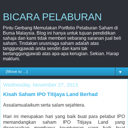
BICARA PELABURAN
Pintu Gerbang Memulakan Portfolio Pelaburan Saham di
Bursa Malaysia. Blog ini hanya untuk tujuan pendidikan
sahaja dan kami tidak memberi sebarang saranan jual beli
saham. Tindakan urusniaga saham adalah atas
tanggungjawab anda sendiri dan kami tak
bertanggungjawab atas apa-apa kerugian. Sekian. Harap
maklum.
▼
Wednesday, November 27, 2013
Kisah Saham IPO Titijaya Land Berhad
Assalamualaikum serta salam sejahtera.
Hari ini merupakan hari yang baik buat para pelabur IPO
memandangkan saham IPO Titijaya Land yang
disenaraikan membawa keuntungan yang baik buat