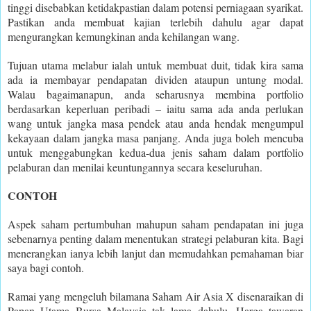
tinggi disebabkan ketidakpastian dalam potensi perniagaan syarikat.
Pastikan anda membuat kajian terlebih dahulu agar dapat
mengurangkan kemungkinan anda kehilangan wang.
Tujuan utama melabur ialah untuk membuat duit, tidak kira sama
ada ia membayar pendapatan dividen ataupun untung modal.
Walau bagaimanapun, anda seharusnya membina portfolio
berdasarkan keperluan peribadi – iaitu sama ada anda perlukan
wang untuk jangka masa pendek atau anda hendak mengumpul
kekayaan dalam jangka masa panjang. Anda juga boleh mencuba
untuk menggabungkan kedua-dua jenis saham dalam portfolio
pelaburan dan menilai keuntungannya secara keseluruhan.
CONTOH
Aspek saham pertumbuhan mahupun saham pendapatan ini juga
sebenarnya penting dalam menentukan strategi pelaburan kita. Bagi
menerangkan ianya lebih lanjut dan memudahkan pemahaman biar
saya bagi contoh.
Ramai yang mengeluh bilamana Saham Air Asia X disenaraikan di
Papan Utama Bursa Malaysia tak lama dahulu. Harga tawaran