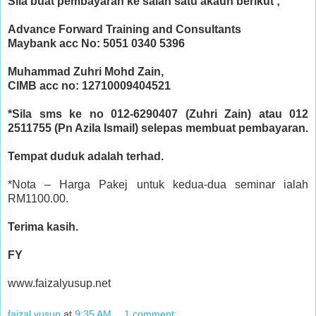
Sila buat pembayaran ke salah satu akaun berikut ;
Advance Forward Training and Consultants
Maybank acc No: 5051 0340 5396
Muhammad Zuhri Mohd Zain,
CIMB acc no: 12710009404521
*Sila sms ke no 012-6290407 (Zuhri Zain) atau 012
2511755 (Pn Azila Ismail) selepas membuat pembayaran.
Tempat duduk adalah terhad.
*Nota – Harga Pakej untuk kedua-dua seminar ialah
RM1100.00.
Terima kasih.
FY
www.faizalyusup.net
faizal yusup
at
9:35 AM
1 comment: