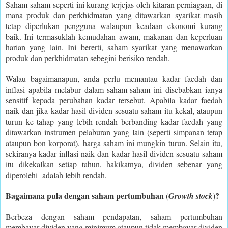
Saham-saham seperti ini kurang terjejas oleh kitaran perniagaan, di
mana produk dan perkhidmatan yang ditawarkan syarikat masih
tetap diperlukan pengguna walaupun keadaan ekonomi kurang
baik. Ini termasuklah kemudahan awam, makanan dan keperluan
harian yang lain. Ini bererti, saham syarikat yang menawarkan
produk dan perkhidmatan sebegini berisiko rendah.
Walau bagaimanapun, anda perlu memantau kadar faedah dan
inflasi apabila melabur dalam saham-saham ini disebabkan ianya
sensitif kepada perubahan kadar tersebut. Apabila kadar faedah
naik dan jika kadar hasil dividen sesuatu saham itu kekal, ataupun
turun ke tahap yang lebih rendah berbanding kadar faedah yang
ditawarkan instrumen pelaburan yang lain (seperti simpanan tetap
ataupun bon korporat), harga saham ini mungkin turun. Selain itu,
sekiranya kadar inflasi naik dan kadar hasil dividen sesuatu saham
itu dikekalkan setiap tahun, hakikatnya, dividen sebenar yang
diperolehi adalah lebih rendah.
Bagaimana pula dengan saham pertumbuhan (
)?
Growth stock
Berbeza dengan saham pendapatan, saham pertumbuhan
membayar dividen yang minimum ataupun tidak membayar dividen