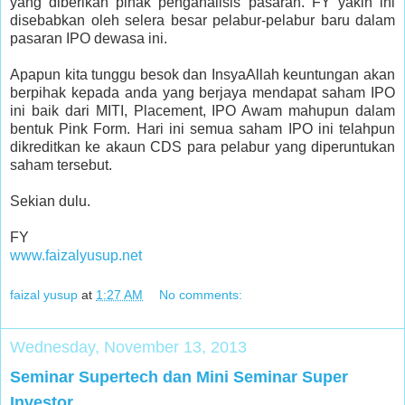
yang diberikan pihak penganalisis pasaran. FY yakin ini
disebabkan oleh selera besar pelabur-pelabur baru dalam
pasaran IPO dewasa ini.
Apapun kita tunggu besok dan InsyaAllah keuntungan akan
berpihak kepada anda yang berjaya mendapat saham IPO
ini baik dari MITI, Placement, IPO Awam mahupun dalam
bentuk Pink Form. Hari ini semua saham IPO ini telahpun
dikreditkan ke akaun CDS para pelabur yang diperuntukan
saham tersebut.
Sekian dulu.
FY
www.faizalyusup.net
faizal yusup
at
1:27 AM
No comments:
Wednesday, November 13, 2013
Seminar Supertech dan Mini Seminar Super
Investor