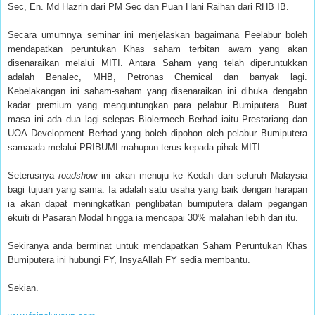
Sec, En. Md Hazrin dari PM Sec dan Puan Hani Raihan dari RHB IB.
Secara umumnya seminar ini menjelaskan bagaimana Peelabur boleh
mendapatkan peruntukan Khas saham terbitan awam yang akan
disenaraikan melalui MITI. Antara Saham yang telah diperuntukkan
adalah Benalec, MHB, Petronas Chemical dan banyak lagi.
Kebelakangan ini saham-saham yang disenaraikan ini dibuka dengabn
kadar premium yang menguntungkan para pelabur Bumiputera. Buat
masa ini ada dua lagi selepas Biolermech Berhad iaitu Prestariang dan
UOA Development Berhad yang boleh dipohon oleh pelabur Bumiputera
samaada melalui PRIBUMI mahupun terus kepada pihak MITI.
Seterusnya
roadshow
ini akan menuju ke Kedah dan seluruh Malaysia
bagi tujuan yang sama. Ia adalah satu usaha yang baik dengan harapan
ia akan dapat meningkatkan penglibatan bumiputera dalam pegangan
ekuiti di Pasaran Modal hingga ia mencapai 30% malahan lebih dari itu.
Sekiranya anda berminat untuk mendapatkan Saham Peruntukan Khas
Bumiputera ini hubungi FY, InsyaAllah FY sedia membantu.
Sekian.