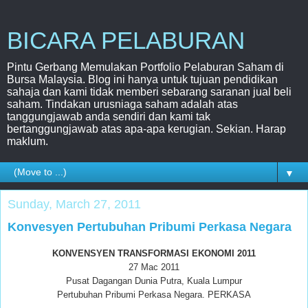
BICARA PELABURAN
Pintu Gerbang Memulakan Portfolio Pelaburan Saham di
Bursa Malaysia. Blog ini hanya untuk tujuan pendidikan
sahaja dan kami tidak memberi sebarang saranan jual beli
saham. Tindakan urusniaga saham adalah atas
tanggungjawab anda sendiri dan kami tak
bertanggungjawab atas apa-apa kerugian. Sekian. Harap
maklum.
▼
Sunday, March 27, 2011
Konvesyen Pertubuhan Pribumi Perkasa Negara
KONVENSYEN TRANSFORMASI EKONOMI 2011
27 Mac 2011
Pusat Dagangan Dunia Putra, Kuala Lumpur
Pertubuhan Pribumi Perkasa Negara. PERKASA