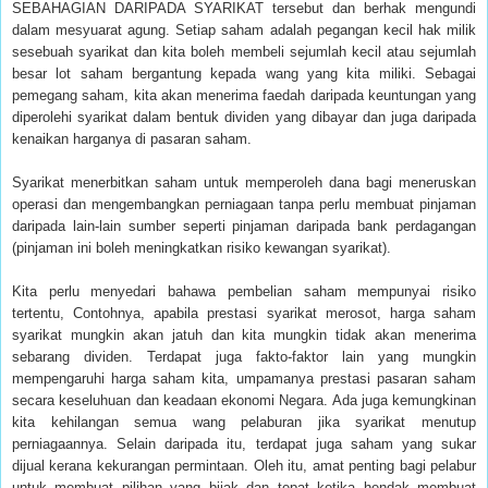
SEBAHAGIAN DARIPADA SYARIKAT tersebut dan berhak mengundi
dalam mesyuarat agung. Setiap saham adalah pegangan kecil hak milik
sesebuah syarikat dan kita boleh membeli sejumlah kecil atau sejumlah
besar lot saham bergantung kepada wang yang kita miliki. Sebagai
pemegang saham, kita akan menerima faedah daripada keuntungan yang
diperolehi syarikat dalam bentuk dividen yang dibayar dan juga daripada
kenaikan harganya di pasaran saham.
Syarikat menerbitkan saham untuk memperoleh dana bagi meneruskan
operasi dan mengembangkan perniagaan tanpa perlu membuat pinjaman
daripada lain-lain sumber seperti pinjaman daripada bank perdagangan
(pinjaman ini boleh meningkatkan risiko kewangan syarikat).
Kita perlu menyedari bahawa pembelian saham mempunyai risiko
tertentu, Contohnya, apabila prestasi syarikat merosot, harga saham
syarikat mungkin akan jatuh dan kita mungkin tidak akan menerima
sebarang dividen. Terdapat juga fakto-faktor lain yang mungkin
mempengaruhi harga saham kita, umpamanya prestasi pasaran saham
secara keseluhuan dan keadaan ekonomi Negara. Ada juga kemungkinan
kita kehilangan semua wang pelaburan jika syarikat menutup
perniagaannya. Selain daripada itu, terdapat juga saham yang sukar
dijual kerana kekurangan permintaan. Oleh itu, amat penting bagi pelabur
untuk membuat pilihan yang bijak dan tepat ketika hendak membuat