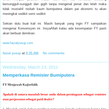
bersungguh-sungguh dan gigih tanpa mengenal penat dan lelah maka
tidak mustahil nisbah kaum bumiputera dalam pai ekonomi tu akan
meningkat sedikit semi sedikit.
Sekian dulu buat kali ini. Masih banyak yang ingin FY sampaikan
mengenai Konvensyen ini. InsyaAllah kalau ada kesempatan FY pasti
akan berbuat demikian.
www.faizalyusup.com
faizal yusup
at
9:35 AM
No comments:
Wednesday, March 23, 2011
Memperkasa Remisier Bumiputera
FY Menjawab Kajiselidik
Apakah di antara masalah besar anda dalam perniagaan sebagai remisier
atau perjawatan sebagai paid dealer?
1. Masalah untuk keluar membuat pemasaran kepada pelanggan kerana kita