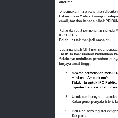
diterima.
4.
Di peringkat mana yang akan diberitah
Dalam masa 2 atau 3 minggu selepa
email, fax dan kepada pihak PRIBU
5.
Kalau dah buat permohonan individu 
IPO Public?
Boleh. Itu tak menjadi masalah.
6.
Bagaimanakah MITI membuat pengagi
Tidak. Ia berdasarkan kedudukan ke
Selalunya andaikata pemohon puny
berjaya amat tinggi.
7.
Adakah permohonan melalui M
Maybank, Ambank etc?
Tidak. Itu untuk IPO Public
dipertimbangkan oleh pihak
8.
Untuk bukti penyata, dapatka
Kalau guna penyata Isteri, 
9.
Perlukah saya register denga
Tak perlu.