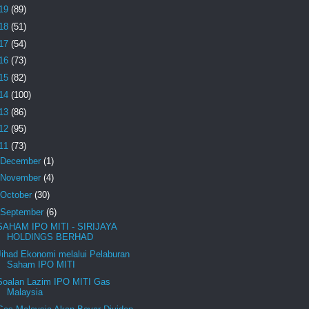
19
(89)
18
(51)
17
(54)
16
(73)
15
(82)
14
(100)
13
(86)
12
(95)
11
(73)
December
(1)
November
(4)
October
(30)
September
(6)
SAHAM IPO MITI - SIRIJAYA
HOLDINGS BERHAD
Jihad Ekonomi melalui Pelaburan
Saham IPO MITI
Soalan Lazim IPO MITI Gas
Malaysia