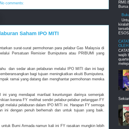
RM0.8
No comments:
Bursa 
Buk
Unt
kiral
terseb
laburan Saham IPO MITI
ESOS d
CATA
OLEH
ntarkan surat-surat permohonan para pelabur Gas Malaysia di
CATAT
lalui Persatuan Remisier Bumiputera atau PRIBUMI yang
wajib
quart
melepa
tahu dan sedar akan pelaburan melalui IPO MITI dan ini bagi
mberansangkan bagi tujuan meningkatkan ekuiti Bumiputera.
nampak ramai yang datang dan menghantar permohonan mereka
I ini yang mendapat manfaat keuntungan darinya semenjak
Sekian
ikian kerana FY melihat sendiri pelabur-pelabur pelanggan FY
ggit melalui pelaburan dalam IPO MITI ini. Harapan FY semoga
n ini dengan penuh berhemah dan untuk tujuan yang baik.
n untuk Bumi Armada namun kali ini FY rasakan mungkin lebih