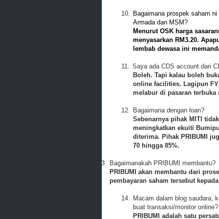
10.
Bagaimana prospek saham ni 
Armada dan MSM?
Menurut OSK harga sasarann
menyasarkan RM3.20. Apapu
lembab dewasa ini memand
11.
Saya ada CDS account dari CI
Boleh. Tapi kalau boleh bu
online facilities. Lagipun
melabur di pasaran terbuka 
12.
Bagaimana dengan loan?
Sebenarnya pihak MITI tida
meningkatkan ekuiti Bumipu
diterima. Pihak PRIBUMI ju
70 hingga 85%.
13.
Bagaimanakah PRIBUMI membantu?
PRIBUMI akan membantu dari proses
pembayaran saham tersebut kepada
14.
Macam dalam blog saudara, k
buat transaksi/monitor online?
PRIBUMI adalah satu persat