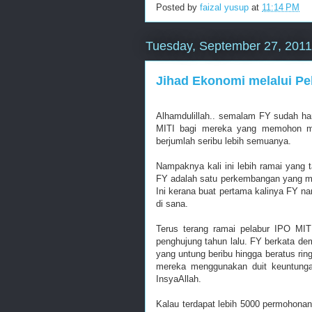
Posted by
faizal yusup
at
11:14 PM
Tuesday, September 27, 2011
Jihad Ekonomi melalui Pe
Alhamdulillah.. semalam FY sudah ha
MITI bagi mereka yang memohon me
berjumlah seribu lebih semuanya.
Nampaknya kali ini lebih ramai yang 
FY adalah satu perkembangan yang me
Ini kerana buat pertama kalinya FY 
di sana.
Terus terang ramai pelabur IPO MIT
penghujung tahun lalu. FY berkata dem
yang untung beribu hingga beratus rin
mereka menggunakan duit keuntunga
InsyaAllah.
Kalau terdapat lebih 5000 permohona