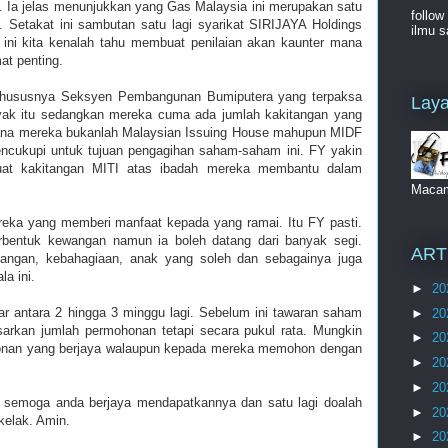
 Ia jelas menunjukkan yang Gas Malaysia ini merupakan satu
follow
 Setakat ini sambutan satu lagi syarikat SIRIJAYA Holdings
ilmu s
 ini kita kenalah tahu membuat penilaian akan kaunter mana
at penting.
khususnya Seksyen Pembangunan Bumiputera yang terpaksa
Laya
k itu sedangkan mereka cuma ada jumlah kakitangan yang
erana mereka bukanlah Malaysian Issuing House mahupun MIDF
cukupi untuk tujuan pengagihan saham-saham ini. FY yakin
buat kakitangan MITI atas ibadah mereka membantu dalam
Maca
eka yang memberi manfaat kepada yang ramai. Itu FY pasti.
rbentuk kewangan namun ia boleh datang dari banyak segi.
ART
nangan, kebahagiaan, anak yang soleh dan sebagainya juga
la ini.
►
20
ar antara 2 hingga 3 minggu lagi. Sebelum ini tawaran saham
►
20
asarkan jumlah permohonan tetapi secara pukul rata. Mungkin
►
20
ohonan yang berjaya walaupun kepada mereka memohon dengan
►
20
►
20
semoga anda berjaya mendapatkannya dan satu lagi doalah
►
20
 kelak. Amin.
►
20