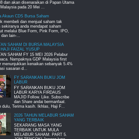
8 dan akan disenaraikan di Papan Utama
Malaysia pada 20 Mei ...
a Akaun CDS Bursa Saham
uk membeli dan menjual saham tak
ah sekiranya anda mendapat saham
ut melalui Blue Form, Pink Form, IPO,
an lain-...
TAN SAHAM DI BURSA MALAYSIA
 HAJI FAIZAL YUSUP
AN SAHAM FY 15 MEI 2026 Pelabur
 baca. Nampaknya GDP Malaysia first
er menunjukkan kenaikan sebanyak 5.4%
si sasaran d...
FY SARANKAN BUKU JOM
LABUR
FY SARANKAN BUKU JOM
LABUR KARYA FIRDAUS
MAJID Follow. Like. Subscribe
dan Share andai bermanfaat.
 dulu, Terima kasih. Ikhlas, Haji F...
2026 TAHUN MELABUR SAHAM
YANG TERBAIK
SEKARANG MASA YANG
TERBAIK UNTUK MULA
MELABUR SAHAM. PART 5.