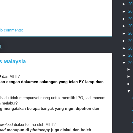
►
20
►
20
►
20
►
20
No comments:
►
20
►
20
1
►
20
►
20
s Malaysia
▼
20
►
dari MITI?
►
an dengan dokumen sokongan yang telah FY lampirkan
►
▼
dividu tidak mempunyai ruang untuk memilih IPO, jadi macam
n melabur?
g mengatakan berapa banyak yang ingin dipohon dan
ownload
diakui terima oleh MITI?
oad
mahupun di
photocopy
juga diakui dan boleh