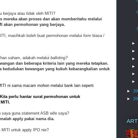
u berjaya atau tidak oleh MITI?
s mereka akan proses dan akan memberitahu melalui
MI akan permohonan yang berjaya.
MITI, masihkah boleh buat permohonan melalui
form
biasa /
►
►
han saham, adakah melalui
balloting?
►
wangan dan beberapa kriteria lain yang mereka tetapkan.
►
a kedudukan kewangan yang kukuh kebarangkalian untuk
►
►
ITI ni sama macam mohon melalui bank lain seperti
►
20
. Kita perlu hantar surat permohonan untuk
►
20
 MITI.
h saya guna statement ASB wife saya?
kenalah apply pakai nama dia.
ART
n MITI untuk apply IPO nie?