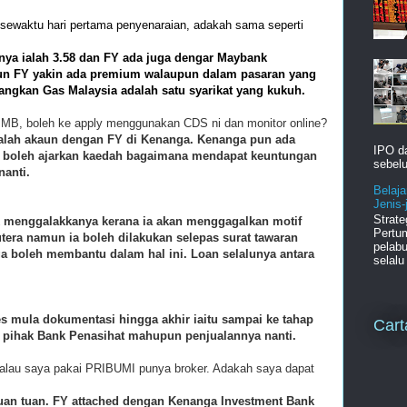
sewaktu hari pertama penyenaraian, adakah sama seperti
ya ialah 3.58 dan FY ada juga dengar Maybank
n FY yakin ada premium walaupun dalam pasaran yang
angkan Gas
Malaysia
adalah satu syarikat yang kukuh.
MB, boleh ke apply menggunakan CDS ni dan monitor online?
kalah akaun dengan FY di Kenanga. Kenanga pun ada
IPO d
 FY boleh ajarkan kaedah bagaimana mendapat keuntungan
sebelu
nanti.
Belaja
Jenis
Strat
k menggalakkanya kerana ia akan menggagalkan motif
Pertu
tera namun ia boleh dilakukan selepas surat tawaran
pelabu
ga boleh membantu dalam hal ini. Loan selalunya antara
selalu 
 mula dokumentasi hingga akhir iaitu sampai ke tahap
Cart
 pihak Bank Penasihat mahupun penjualannya nanti.
alau saya pakai PRIBUMI punya broker. Adakah saya dapat
uan
tuan
. FY attached dengan Kenanga Investment Bank