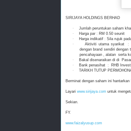
SIRIJAYA HOLDINGS BERHAD
·
Jumlah peruntukan saham khas
·
Harga par : RM 0.50 seunit
·
Harga indikatif : Sila rujuk pad
·
Aktiviti utama syarikat
:
dengan brand sendiri dengan
pencahayaan , alatan
serta 
·
Bakal disenaraikan di di
Pasa
·
Bank penasihat
:
RHB Invest
·
TARIKH TUTUP PERMOHO
Berminat dengan saham ini hantarkan
Layari
www.sirijaya.com
untuk mengetahu
Sekian.
FY.
www.faizalyusup.com