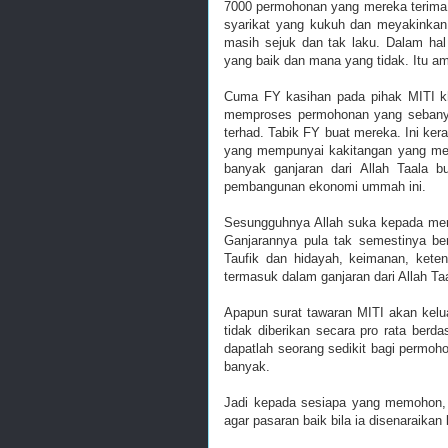
7000 permohonan yang mereka terima.
syarikat yang kukuh dan meyakinkan.
masih sejuk dan tak laku. Dalam hal
yang baik dan mana yang tidak. Itu am
Cuma FY kasihan pada pihak MITI 
memproses permohonan yang sebanya
terhad. Tabik FY buat mereka. Ini k
yang mempunyai kakitangan yang men
banyak ganjaran dari Allah Taala 
pembangunan ekonomi ummah ini.
Sesungguhnya Allah suka kepada mer
Ganjarannya pula tak semestinya be
Taufik dan hidayah, keimanan, kete
termasuk dalam ganjaran dari Allah Taa
Apapun surat tawaran MITI akan kelu
tidak diberikan secara pro rata berd
dapatlah seorang sedikit bagi perm
banyak.
Jadi kepada sesiapa yang memohon, 
agar pasaran baik bila ia disenaraikan