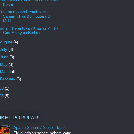
Gas Malaysia Akan Bayar Dividen
Besar
Cara memohon Peruntukan
Saham Khas Bumiputera di
MITI
Saham Peruntukan Khas di MITI -
Gas Malaysia Berhad
August
(4)
July
(3)
June
(9)
May
(3)
March
(8)
February
(5)
09
(1)
08
(5)
IKEL POPULAR
Apa itu Saham / Stok / Ekuiti?
Ekuiti adalah saham-saham yang