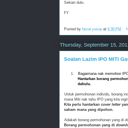
Sekian dulu.
FY
Posted by
faizal yusup
at
9:30 PM
Thursday, September 15, 201
Soalan Lazim IPO MITI Ga
1.
Bagaimana nak memohon IPO 
Hantarkan borang permohon
dahulu.
2.
Untuk permohonan individu, borang in
mana Miti nak tahu IPO yang kita ingi
Kita perlu hantarkan
cover letter
yan
saham mana yang dipohon.
3.
Adakah borang permohonan yang di
d
Borang permohonan yang di
downl