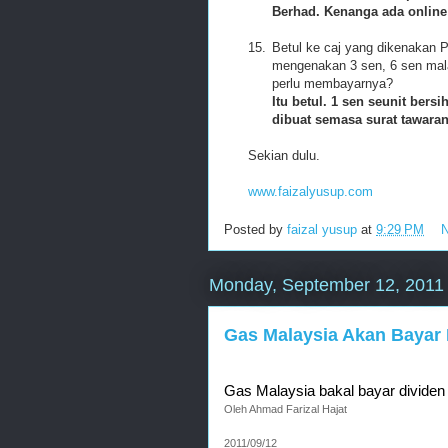
Berhad. Kenanga ada online f
15.
Betul ke caj yang dikenakan
mengenakan 3 sen, 6 sen malah
perlu membayarnya?
Itu betul. 1 sen seunit ber
dibuat semasa surat tawaran
Sekian dulu.
www.faizalyusup.com
Posted by
faizal yusup
at
9:29 PM
Monday, September 12, 2011
Gas Malaysia Akan Bayar 
Gas Malaysia bakal bayar dividen
Oleh Ahmad Farizal Hajat
2011/09/12