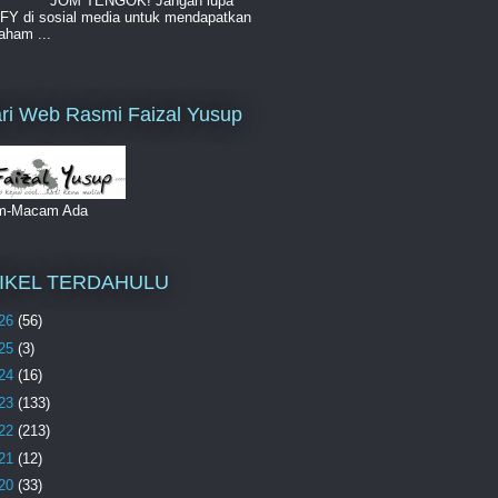
JOM TENGOK! Jangan lupa
 FY di sosial media untuk mendapatkan
aham ...
ri Web Rasmi Faizal Yusup
m-Macam Ada
IKEL TERDAHULU
26
(56)
25
(3)
24
(16)
23
(133)
22
(213)
21
(12)
20
(33)