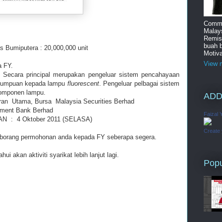
Commi
Malay
Remis
buah 
 Bumiputera : 20,000,000 unit
Motiva
View m
a FY.
Secara principal merupakan pengeluar sistem pencahayaan
 tumpuan kepada lampu
fluorescent
. Pengeluar pelbagai sistem
komponen lampu.
ADD
ran
Utama, Bursa
Malaysia Securities Berhad
ment Bank Berhad
Faizal 
NAN
:
4 Oktober 2011 (SELASA)
Create
 borang permohonan anda kepada FY seberapa segera.
i akan aktiviti syarikat lebih lanjut lagi.
Popu