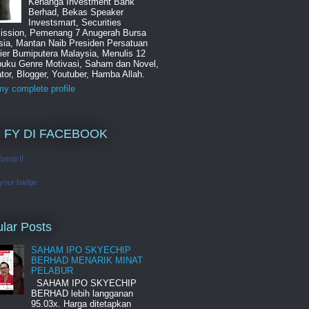
Kenanga Investment Bank
Berhad, Bekas Speaker
Investsmart, Securities
ssion, Pemenang 7 Anugerah Bursa
sia, Mantan Naib Presiden Persatuan
ier Bumiputera Malaysia, Menulis 12
buku Genre Motivasi, Saham dan Novel,
tor, Blogger, Youtuber, Hamba Allah.
y complete profile
 FY DI FACEBOOK
Yusup II
 your badge
lar Posts
SAHAM IPO SKYECHIP
BERHAD MENARIK MINAT
PELABUR
SAHAM IPO SKYECHIP
BERHAD lebih langganan
95.03x. Harga ditetapkan