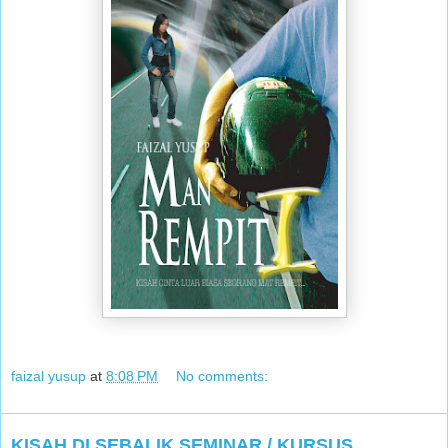
faizal yusup
at
8:08 PM
No comments:
KISAH DI SEBALIK SEMINAR / KURSUS