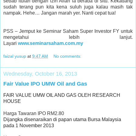
sebab itulah dengan izin Allah ia berada di situ. Kekadang
sudah terang pun kita kena suluh juga kalau masih tak
nampak. Hehe… Jangan marah yer. Nanti cepat tua!
PSS – Jemput ke Seminar Saham Super Investor FY untuk
mengetahui lebih lanjut.
Layari
www.seminarsaham.com.my
faizal yusup
at
9:47 AM
No comments:
Wednesday, October 16, 2013
Fair Value IPO UMW Oil and Gas
FAIR VALUE UMW OIL AND GAS OLEH RESEARCH
HOUSE
Harga Tawaran IPO RM2.80
Dijangka disenaraikan di papan utama Bursa Malaysia
pada 1 November 2013