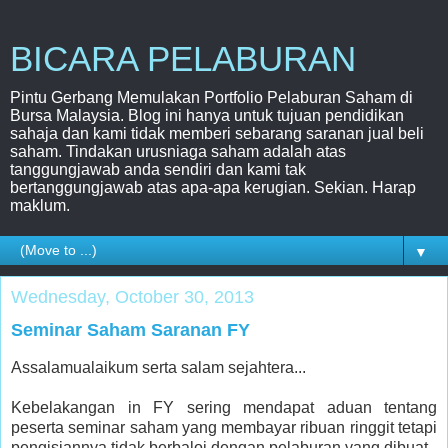
BICARA PELABURAN
Pintu Gerbang Memulakan Portfolio Pelaburan Saham di
Bursa Malaysia. Blog ini hanya untuk tujuan pendidikan
sahaja dan kami tidak memberi sebarang saranan jual beli
saham. Tindakan urusniaga saham adalah atas
tanggungjawab anda sendiri dan kami tak
bertanggungjawab atas apa-apa kerugian. Sekian. Harap
maklum.
▼
Wednesday, October 30, 2013
Seminar Saham Saranan FY
Assalamualaikum serta salam sejahtera...
Kebelakangan in FY sering mendapat aduan tentang
peserta seminar saham yang membayar ribuan ringgit tetapi
pengisiannya tidak berbaloi dengan pelaburan yang dibuat.