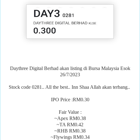
Daythree Digital Berhad akan listing di Bursa Malaysia Esok
26/7/2023
Stock code 0281.. All the best.. Inn Shaa Allah akan terbang..
IPO Price :RM0.30
Fair Value :
~Apex RM0.38
~TA RM0.42
~RHB RM0.38
~Flywings RM0.34