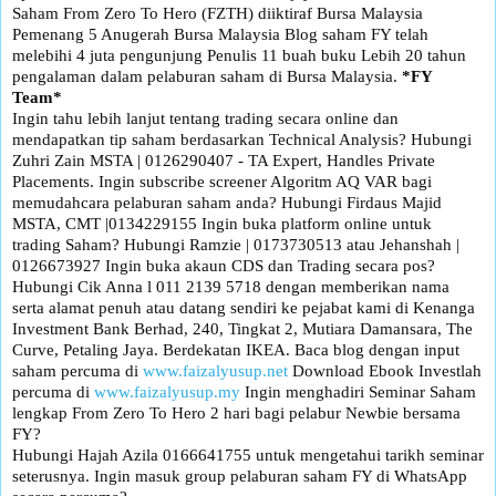
Saham From Zero To Hero (FZTH) diiktiraf Bursa Malaysia
Pemenang 5 Anugerah Bursa Malaysia Blog saham FY telah
melebihi 4 juta pengunjung Penulis 11 buah buku Lebih 20 tahun
pengalaman dalam pelaburan saham di Bursa Malaysia.
*FY
Team*
Ingin tahu lebih lanjut tentang trading secara online dan
mendapatkan tip saham berdasarkan Technical Analysis? Hubungi
Zuhri Zain MSTA | 0126290407 - TA Expert, Handles Private
Placements. Ingin subscribe screener Algoritm AQ VAR bagi
memudahcara pelaburan saham anda? Hubungi Firdaus Majid
MSTA, CMT |0134229155 Ingin buka platform online untuk
trading Saham? Hubungi Ramzie | 0173730513 atau Jehanshah |
0126673927 Ingin buka akaun CDS dan Trading secara pos?
Hubungi Cik Anna l 011 2139 5718 dengan memberikan nama
serta alamat penuh atau datang sendiri ke pejabat kami di Kenanga
Investment Bank Berhad, 240, Tingkat 2, Mutiara Damansara, The
Curve, Petaling Jaya. Berdekatan IKEA. Baca blog dengan input
saham percuma di
www.faizalyusup.net
Download Ebook Investlah
percuma di
www.faizalyusup.my
Ingin menghadiri Seminar Saham
lengkap From Zero To Hero 2 hari bagi pelabur Newbie bersama
FY?
Hubungi Hajah Azila 0166641755 untuk mengetahui tarikh seminar
seterusnya. Ingin masuk group pelaburan saham FY di WhatsApp