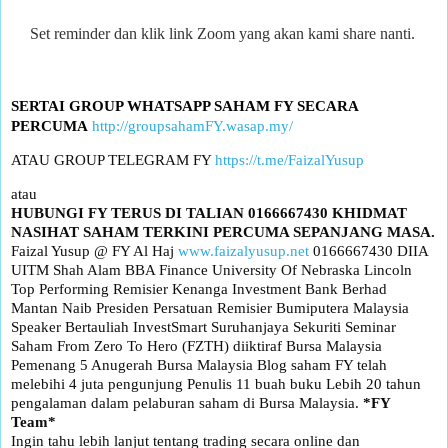
Set reminder dan klik link Zoom yang akan kami share nanti.
SERTAI GROUP WHATSAPP SAHAM FY SECARA
PERCUMA
http://groupsahamFY.wasap.my/
ATAU GROUP TELEGRAM FY
https://t.me/FaizalYusup
atau
HUBUNGI FY TERUS DI TALIAN 0166667430
KHIDMAT
NASIHAT SAHAM TERKINI PERCUMA SEPANJANG MASA.
Faizal Yusup @ FY Al Haj
www.faizalyusup.net
0166667430 DIIA
UITM Shah Alam BBA Finance University Of Nebraska Lincoln
Top Performing Remisier Kenanga Investment Bank Berhad
Mantan Naib Presiden Persatuan Remisier Bumiputera Malaysia
Speaker Bertauliah InvestSmart Suruhanjaya Sekuriti Seminar
Saham From Zero To Hero (FZTH) diiktiraf Bursa Malaysia
Pemenang 5 Anugerah Bursa Malaysia Blog saham FY telah
melebihi 4 juta pengunjung Penulis 11 buah buku Lebih 20 tahun
pengalaman dalam pelaburan saham di Bursa Malaysia.
*FY
Team*
Ingin tahu lebih lanjut tentang trading secara online dan