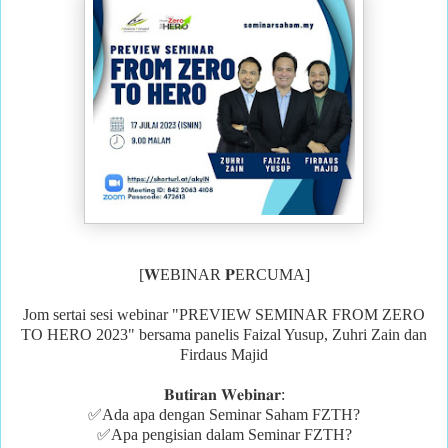
[𝐖EBINAR 𝐏ERCUMA]
Jom sertai sesi webinar "PREVIEW SEMINAR FROM ZERO
TO HERO 2023" bersama panelis Faizal Yusup, Zuhri Zain dan
Firdaus Majid
𝐁𝐮𝐭𝐢𝐫𝐚𝐧 𝐖𝐞𝐛𝐢𝐧𝐚𝐫:
✅Ada apa dengan Seminar Saham FZTH?
✅Apa pengisian dalam Seminar FZTH?