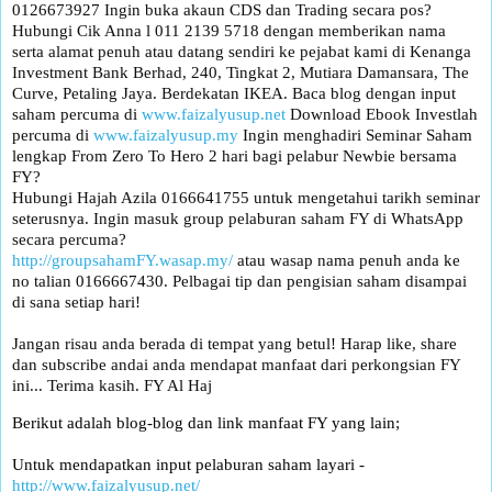
0126673927 Ingin buka akaun CDS dan Trading secara pos?
Hubungi Cik Anna l 011 2139 5718 dengan memberikan nama
serta alamat penuh atau datang sendiri ke pejabat kami di Kenanga
Investment Bank Berhad, 240, Tingkat 2, Mutiara Damansara, The
Curve, Petaling Jaya. Berdekatan IKEA. Baca blog dengan input
saham percuma di
www.faizalyusup.net
Download Ebook Investlah
percuma di
www.faizalyusup.my
Ingin menghadiri Seminar Saham
lengkap From Zero To Hero 2 hari bagi pelabur Newbie bersama
FY?
Hubungi Hajah Azila 0166641755 untuk mengetahui tarikh seminar
seterusnya. Ingin masuk group pelaburan saham FY di WhatsApp
secara percuma?
http://groupsahamFY.wasap.my/
atau wasap nama penuh anda ke
no talian 0166667430. Pelbagai tip dan pengisian saham disampai
di sana setiap hari!
Jangan risau anda berada di tempat yang betul! Harap like, share
dan subscribe andai anda mendapat manfaat dari perkongsian FY
ini... Terima kasih. FY Al Haj
Berikut adalah blog-blog dan link manfaat FY yang lain;
Untuk mendapatkan input pelaburan saham layari -
http://www.faizalyusup.net/