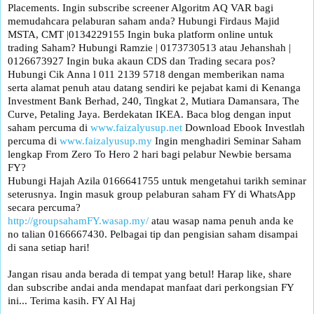
Placements. Ingin subscribe screener Algoritm AQ VAR bagi
memudahcara pelaburan saham anda? Hubungi Firdaus Majid
MSTA, CMT |0134229155 Ingin buka platform online untuk
trading Saham? Hubungi Ramzie | 0173730513 atau Jehanshah |
0126673927 Ingin buka akaun CDS dan Trading secara pos?
Hubungi Cik Anna l 011 2139 5718 dengan memberikan nama
serta alamat penuh atau datang sendiri ke pejabat kami di Kenanga
Investment Bank Berhad, 240, Tingkat 2, Mutiara Damansara, The
Curve, Petaling Jaya. Berdekatan IKEA. Baca blog dengan input
saham percuma di
www.faizalyusup.net
Download Ebook Investlah
percuma di
www.faizalyusup.my
Ingin menghadiri Seminar Saham
lengkap From Zero To Hero 2 hari bagi pelabur Newbie bersama
FY?
Hubungi Hajah Azila 0166641755 untuk mengetahui tarikh seminar
seterusnya. Ingin masuk group pelaburan saham FY di WhatsApp
secara percuma?
http://groupsahamFY.wasap.my/
atau wasap nama penuh anda ke
no talian 0166667430. Pelbagai tip dan pengisian saham disampai
di sana setiap hari!
Jangan risau anda berada di tempat yang betul! Harap like, share
dan subscribe andai anda mendapat manfaat dari perkongsian FY
ini... Terima kasih. FY Al Haj