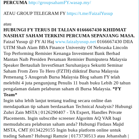
PERCUMA
http://groupsahamFY.wasap.my/
ATAU GROUP TELEGRAM FY
https://t.me/FaizalYusup
atau
HUBUNGI FY TERUS DI TALIAN 0166667430
KHIDMAT
NASIHAT SAHAM TERKINI PERCUMA SEPANJANG MASA.
Faizal Yusup @ FY Al Haj
www.faizalyusup.net
0166667430 DIIA
UITM Shah Alam BBA Finance University Of Nebraska Lincoln
Top Performing Remisier Kenanga Investment Bank Berhad
Mantan Naib Presiden Persatuan Remisier Bumiputera Malaysia
Speaker Bertauliah InvestSmart Suruhanjaya Sekuriti Seminar
Saham From Zero To Hero (FZTH) diiktiraf Bursa Malaysia
Pemenang 5 Anugerah Bursa Malaysia Blog saham FY telah
melebihi 4 juta pengunjung Penulis 11 buah buku Lebih 20 tahun
pengalaman dalam pelaburan saham di Bursa Malaysia.
*FY
Team*
Ingin tahu lebih lanjut tentang trading secara online dan
mendapatkan tip saham berdasarkan Technical Analysis? Hubungi
Zuhri Zain MSTA | 0126290407 - TA Expert, Handles Private
Placements. Ingin subscribe screener Algoritm AQ VAR bagi
memudahcara pelaburan saham anda? Hubungi Firdaus Majid
MSTA, CMT |0134229155 Ingin buka platform online untuk
trading Saham? Hubungi Ramzie | 0173730513 atau Jehanshah |