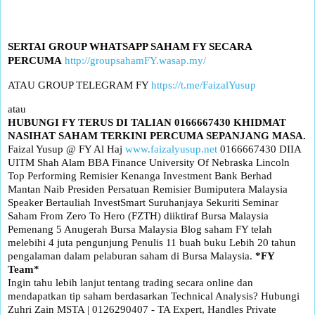
SERTAI GROUP WHATSAPP SAHAM FY SECARA
PERCUMA
http://groupsahamFY.wasap.my/
ATAU GROUP TELEGRAM FY
https://t.me/FaizalYusup
atau
HUBUNGI FY TERUS DI TALIAN 0166667430
KHIDMAT
NASIHAT SAHAM TERKINI PERCUMA SEPANJANG MASA.
Faizal Yusup @ FY Al Haj
www.faizalyusup.net
0166667430 DIIA
UITM Shah Alam BBA Finance University Of Nebraska Lincoln
Top Performing Remisier Kenanga Investment Bank Berhad
Mantan Naib Presiden Persatuan Remisier Bumiputera Malaysia
Speaker Bertauliah InvestSmart Suruhanjaya Sekuriti Seminar
Saham From Zero To Hero (FZTH) diiktiraf Bursa Malaysia
Pemenang 5 Anugerah Bursa Malaysia Blog saham FY telah
melebihi 4 juta pengunjung Penulis 11 buah buku Lebih 20 tahun
pengalaman dalam pelaburan saham di Bursa Malaysia.
*FY
Team*
Ingin tahu lebih lanjut tentang trading secara online dan
mendapatkan tip saham berdasarkan Technical Analysis? Hubungi
Zuhri Zain MSTA | 0126290407 - TA Expert, Handles Private