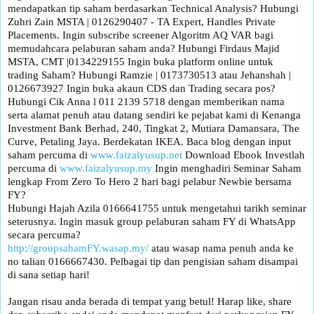
mendapatkan tip saham berdasarkan Technical Analysis? Hubungi
Zuhri Zain MSTA | 0126290407 - TA Expert, Handles Private
Placements. Ingin subscribe screener Algoritm AQ VAR bagi
memudahcara pelaburan saham anda? Hubungi Firdaus Majid
MSTA, CMT |0134229155 Ingin buka platform online untuk
trading Saham? Hubungi Ramzie | 0173730513 atau Jehanshah |
0126673927 Ingin buka akaun CDS dan Trading secara pos?
Hubungi Cik Anna l 011 2139 5718 dengan memberikan nama
serta alamat penuh atau datang sendiri ke pejabat kami di Kenanga
Investment Bank Berhad, 240, Tingkat 2, Mutiara Damansara, The
Curve, Petaling Jaya. Berdekatan IKEA. Baca blog dengan input
saham percuma di
www.faizalyusup.net
Download Ebook Investlah
percuma di
www.faizalyusup.my
Ingin menghadiri Seminar Saham
lengkap From Zero To Hero 2 hari bagi pelabur Newbie bersama
FY?
Hubungi Hajah Azila 0166641755 untuk mengetahui tarikh seminar
seterusnya. Ingin masuk group pelaburan saham FY di WhatsApp
secara percuma?
http://groupsahamFY.wasap.my/
atau wasap nama penuh anda ke
no talian 0166667430. Pelbagai tip dan pengisian saham disampai
di sana setiap hari!
Jangan risau anda berada di tempat yang betul! Harap like, share