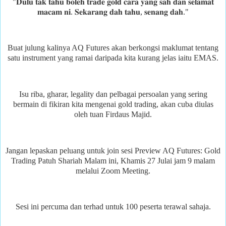
"𝐃𝐮𝐥𝐮 𝐭𝐚𝐤 𝐭𝐚𝐡𝐮 𝐛𝐨𝐥𝐞𝐡 𝐭𝐫𝐚𝐝𝐞 𝐠𝐨𝐥𝐝 𝐜𝐚𝐫𝐚 𝐲𝐚𝐧𝐠 𝐬𝐚𝐡 𝐝𝐚𝐧 𝐬𝐞𝐥𝐚𝐦𝐚𝐭
𝐦𝐚𝐜𝐚𝐦 𝐧𝐢. 𝐒𝐞𝐤𝐚𝐫𝐚𝐧𝐠 𝐝𝐚𝐡 𝐭𝐚𝐡𝐮, 𝐬𝐞𝐧𝐚𝐧𝐠 𝐝𝐚𝐡."
Buat julung kalinya AQ Futures akan berkongsi maklumat tentang
satu instrument yang ramai daripada kita kurang jelas iaitu EMAS.
Isu riba, gharar, legality dan pelbagai persoalan yang sering
bermain di fikiran kita mengenai gold trading, akan cuba diulas
oleh tuan Firdaus Majid.
Jangan lepaskan peluang untuk join sesi Preview AQ Futures: Gold
Trading Patuh Shariah Malam ini, Khamis 27 Julai jam 9 malam
melalui Zoom Meeting.
Sesi ini percuma dan terhad untuk 100 peserta terawal sahaja.