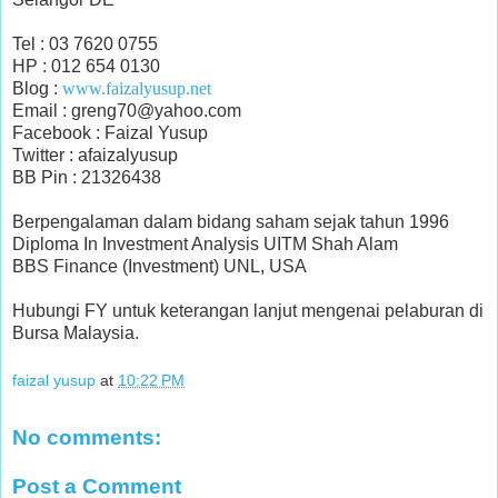
Tel : 03 7620 0755
HP : 012 654 0130
Blog :
www.faizalyusup.net
Email : greng70@yahoo.com
Facebook : Faizal Yusup
Twitter : afaizalyusup
BB Pin : 21326438
Berpengalaman dalam bidang saham sejak tahun 1996
Diploma In Investment Analysis UITM Shah Alam
BBS Finance (Investment) UNL, USA
Hubungi FY untuk keterangan lanjut mengenai pelaburan di
Bursa Malaysia.
faizal yusup
at
10:22 PM
No comments:
Post a Comment