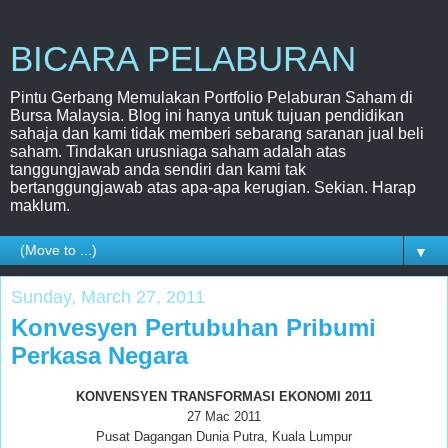
BICARA PELABURAN
Pintu Gerbang Memulakan Portfolio Pelaburan Saham di
Bursa Malaysia. Blog ini hanya untuk tujuan pendidikan
sahaja dan kami tidak memberi sebarang saranan jual beli
saham. Tindakan urusniaga saham adalah atas
tanggungjawab anda sendiri dan kami tak
bertanggungjawab atas apa-apa kerugian. Sekian. Harap
maklum.
▼
Sunday, March 27, 2011
Konvesyen Pertubuhan Pribumi
Perkasa Negara
KONVENSYEN TRANSFORMASI EKONOMI 2011
27 Mac 2011
Pusat Dagangan Dunia Putra, Kuala Lumpur