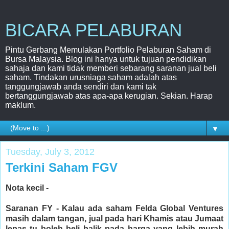
BICARA PELABURAN
Pintu Gerbang Memulakan Portfolio Pelaburan Saham di
Bursa Malaysia. Blog ini hanya untuk tujuan pendidikan
sahaja dan kami tidak memberi sebarang saranan jual beli
saham. Tindakan urusniaga saham adalah atas
tanggungjawab anda sendiri dan kami tak
bertanggungjawab atas apa-apa kerugian. Sekian. Harap
maklum.
▼
Tuesday, July 3, 2012
Terkini Saham FGV
Nota kecil -
Saranan FY - Kalau ada saham Felda Global Ventures
masih dalam tangan, jual pada hari Khamis atau Jumaat
lepas tu boleh beli balik pada harga yang lebih murah