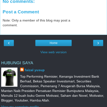
No comments:
Post a Comment
Note: Only a member of this blog may post a
comment.
‹
›
Home
View web version
HUBUNGI SAYA
faizal yusup
Top Performing Remisier, Kenanga Investment Bank
Berhad, Bekas Speaker Investsmart, Securities
Commission, Pemenang 7 Anugerah Bursa Malaysia,
Mantan Naib Presiden Persatuan Remisier Bumiputera Malaysia,
Menulis 12 buah buku Genre Motivasi, Saham dan Novel, Motivator,
Blogger, Youtuber, Hamba Allah.
View my complete profile