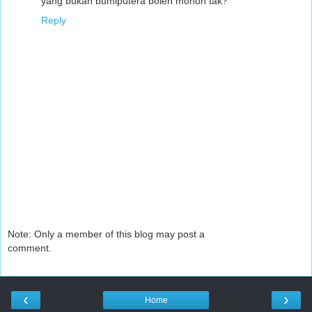
yang bukan bumiputera boleh mohon tak?
Reply
Note: Only a member of this blog may post a
comment.
‹
›
Home