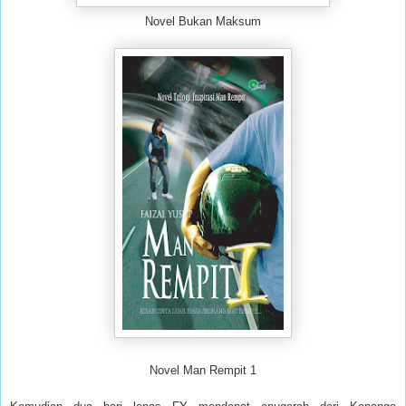
Nove
l
Bukan Maksum
Nove
l
Man Rempit 1