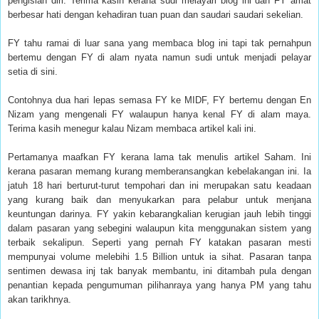
pengisian diri. Terima kasih kerana sudi melayari blog ini dan FY amat
berbesar hati dengan kehadiran tuan puan dan saudari saudari sekelian.
FY tahu ramai di luar sana yang membaca blog ini tapi tak pernahpun
bertemu dengan FY di alam nyata namun sudi untuk menjadi pelayar
setia di sini.
Contohnya dua hari lepas semasa FY ke MIDF, FY bertemu dengan En
Nizam yang mengenali FY walaupun hanya kenal FY di alam maya.
Terima kasih menegur kalau Nizam membaca artikel kali ini.
Pertamanya maafkan FY kerana lama tak menulis artikel Saham. Ini
kerana pasaran memang kurang memberansangkan kebelakangan ini. Ia
jatuh 18 hari berturut-turut tempohari dan ini merupakan satu keadaan
yang kurang baik dan menyukarkan para pelabur untuk menjana
keuntungan darinya. FY yakin kebarangkalian kerugian jauh lebih tinggi
dalam pasaran yang sebegini walaupun kita menggunakan sistem yang
terbaik sekalipun. Seperti yang pernah FY katakan pasaran mesti
mempunyai volume melebihi 1.5 Billion untuk ia sihat. Pasaran tanpa
sentimen dewasa inj tak banyak membantu, ini ditambah pula dengan
penantian kepada pengumuman pilihanraya yang hanya PM yang tahu
akan tarikhnya.