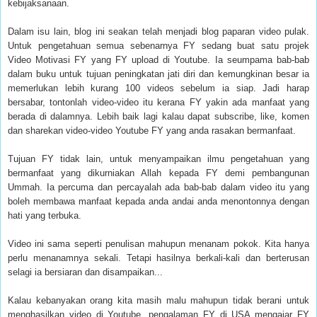
kebijaksanaan.
Dalam isu lain, blog ini seakan telah menjadi blog paparan video pulak.
Untuk pengetahuan semua sebenarnya FY sedang buat satu projek
Video Motivasi FY yang FY upload di Youtube. Ia seumpama bab-bab
dalam buku untuk tujuan peningkatan jati diri dan kemungkinan besar ia
memerlukan lebih kurang 100 videos sebelum ia siap. Jadi harap
bersabar, tontonlah video-video itu kerana FY yakin ada manfaat yang
berada di dalamnya. Lebih baik lagi kalau dapat subscribe, like, komen
dan sharekan video-video Youtube FY yang anda rasakan bermanfaat.
Tujuan FY tidak lain, untuk menyampaikan ilmu pengetahuan yang
bermanfaat yang dikurniakan Allah kepada FY demi pembangunan
Ummah. Ia percuma dan percayalah ada bab-bab dalam video itu yang
boleh membawa manfaat kepada anda andai anda menontonnya dengan
hati yang terbuka.
Video ini sama seperti penulisan mahupun menanam pokok. Kita hanya
perlu menanamnya sekali. Tetapi hasilnya berkali-kali dan berterusan
selagi ia bersiaran dan disampaikan...
Kalau kebanyakan orang kita masih malu mahupun tidak berani untuk
menghasilkan video di Youtube, pengalaman FY di USA mengajar FY