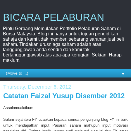
BICARA PELABURAN
Pintu Gerbang Memulakan Portfolio Pelaburan Saham di
Bursa Malaysia. Blog ini hanya untuk tujuan pendidikan
sahaja dan kami tidak memberi sebarang saranan jual beli
saham. Tindakan urusniaga saham adalah atas
tanggungjawab anda sendiri dan kami tak
bertanggungjawab atas apa-apa kerugian. Sekian. Harap
maklum.
▼
Thursday, December 6, 2012
Catatan Faizal Yusup Disember 2012
Assalamualaikum...
Salam sejahtera FY ucapkan kepada semua pengunjung blog FY ini baik
untuk mendapatkan input Pasaran saham mahupun input motivasi