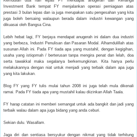
Kemudian dua hari lepas FY mendapat anugerah dari Kenanga
Investment Bank tempat FY menjalankan operasi perniagaan atas
prestasi 3 bulan lepas dan ia juga merupakan satu pengesahan yang kita
juga boleh bersaing walaupun berada dalam industri kewangan yang
dikuasai oleh Bangsa Cina.
Lebih hebat lagi, FY berjaya mendapat anugerah ini dalam dua industri
yang berbeza, Industri Penulisan dan Pasaran Modal. Alhamdulillah atas
susunan Allah ini. Pada FY tiada apa yang mustahil, dengan kegigihan,
usaha yang istiqomah / berterusan tanpa mengira penat dan lelah, doa
serta tawakkal maka segalanya berkemungkinan. Kita hanya perlu
melakukannya dengan niat untuk menjadi yang terbaik dalam apa juga
yang kita lakukan.
Blog FY yang FY tulis mulai tahun 2008 ini juga telah mula dikenali
ramai. Pada FY tiada apa yang mustahil kalau diizinkan Allah Taala.
FY harap catatan ini memberi semangat untuk ada bangkit dan jadi yang
terbaik walau dalam apa juga bidang yang anda ceburi.
Sekian dulu. Wasallam.
Jaga diri dan sentiasa bersyukur dengan nikmat yang tidak terhitung