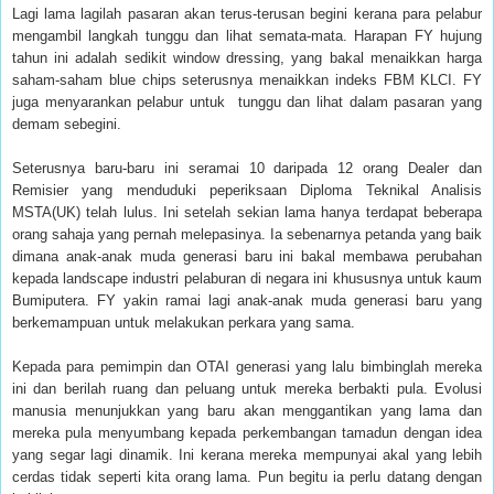
Lagi lama lagilah pasaran akan terus-terusan begini kerana para pelabur
mengambil langkah tunggu dan lihat semata-mata. Harapan FY hujung
tahun ini adalah sedikit window dressing, yang bakal menaikkan harga
saham-saham blue chips seterusnya menaikkan indeks FBM KLCI. FY
juga menyarankan pelabur untuk
tunggu dan lihat dalam pasaran yang
demam sebegini.
Seterusnya baru-baru ini seramai 10 daripada 12 orang Dealer dan
Remisier yang menduduki peperiksaan Diploma Teknikal Analisis
MSTA(UK) telah lulus. Ini setelah sekian lama hanya terdapat beberapa
orang sahaja yang pernah melepasinya. Ia sebenarnya petanda yang baik
dimana anak-anak muda generasi baru ini bakal membawa perubahan
kepada landscape industri pelaburan di negara ini khususnya untuk kaum
Bumiputera. FY yakin ramai lagi anak-anak muda generasi baru yang
berkemampuan untuk melakukan perkara yang sama.
Kepada para pemimpin dan OTAI generasi yang lalu bimbinglah mereka
ini dan berilah ruang dan peluang untuk mereka berbakti pula. Evolusi
manusia menunjukkan yang baru akan menggantikan yang lama dan
mereka pula menyumbang kepada perkembangan tamadun dengan idea
yang segar lagi dinamik. Ini kerana mereka mempunyai akal yang lebih
cerdas tidak seperti kita orang lama. Pun begitu ia perlu datang dengan