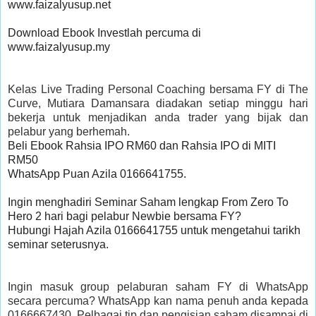
www.faizalyusup.net

Download Ebook Investlah percuma di

www.faizalyusup.my

Kelas Live Trading Personal Coaching bersama FY di The
Curve, Mutiara Damansara diadakan setiap minggu hari
bekerja untuk menjadikan anda trader yang bijak dan
pelabur yang berhemah.
Beli Ebook Rahsia IPO RM60 dan Rahsia IPO di MITI 
RM50

WhatsApp Puan Azila 0166641755.

Ingin menghadiri Seminar Saham lengkap From Zero To 
Hero 2 hari bagi pelabur Newbie bersama FY?

Hubungi Hajah Azila 0166641755 untuk mengetahui tarikh 
seminar seterusnya.

Ingin masuk group pelaburan saham FY di WhatsApp
secara percuma? WhatsApp kan nama penuh anda kepada
0166667430. Pelbagai tip dan pengisian saham disampai di