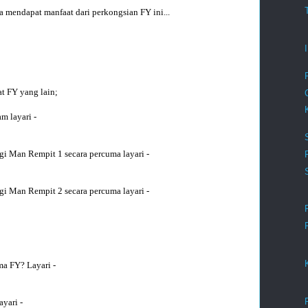
a mendapat manfaat dari perkongsian FY ini... 
t FY yang lain;
m layari -
gi Man Rempit 1 secara percuma layari -
gi Man Rempit 2 secara percuma layari - 
ma FY? Layari -
ayari -