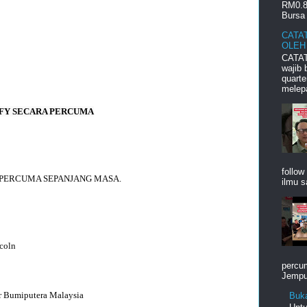
RM0.8
Bursa 
CATA
OLEH
CATAT
wajib
quart
melepa
 FY SECARA PERCUMA
follow
 PERCUMA SEPANJANG MASA.
ilmu s
coln
percum
Jemput
r Bumiputera Malaysia
Buk