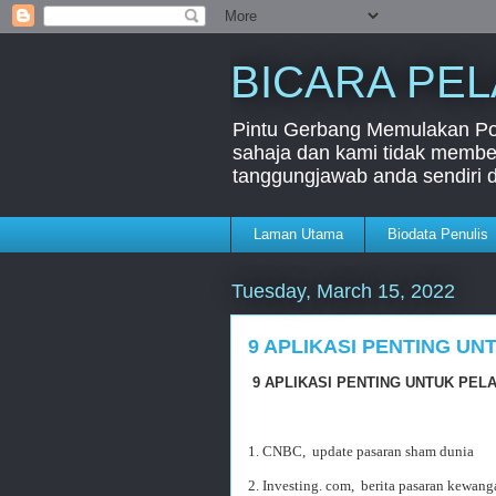
BICARA PE
Pintu Gerbang Memulakan Port
sahaja dan kami tidak member
tanggungjawab anda sendiri 
Laman Utama
Biodata Penulis
Tuesday, March 15, 2022
9 APLIKASI PENTING U
9 APLIKASI PENTING UNTUK PE
1. CNBC, update pasaran sham dunia
2. Investing. com, berita pasaran kewan