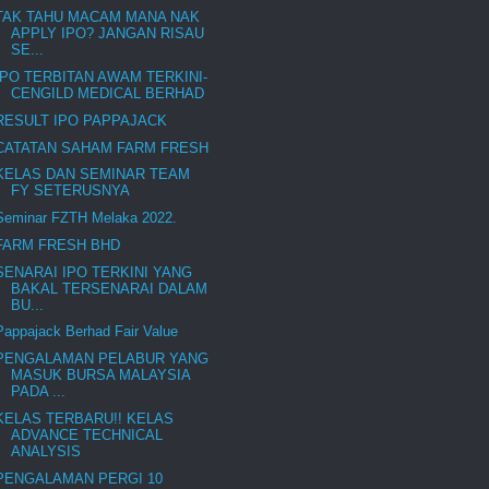
TAK TAHU MACAM MANA NAK
APPLY IPO? JANGAN RISAU
SE...
IPO TERBITAN AWAM TERKINI-
CENGILD MEDICAL BERHAD
RESULT IPO PAPPAJACK
CATATAN SAHAM FARM FRESH
KELAS DAN SEMINAR TEAM
FY SETERUSNYA
Seminar FZTH Melaka 2022.
FARM FRESH BHD
SENARAI IPO TERKINI YANG
BAKAL TERSENARAI DALAM
BU...
Pappajack Berhad Fair Value
PENGALAMAN PELABUR YANG
MASUK BURSA MALAYSIA
PADA ...
KELAS TERBARU!! KELAS
ADVANCE TECHNICAL
ANALYSIS
PENGALAMAN PERGI 10