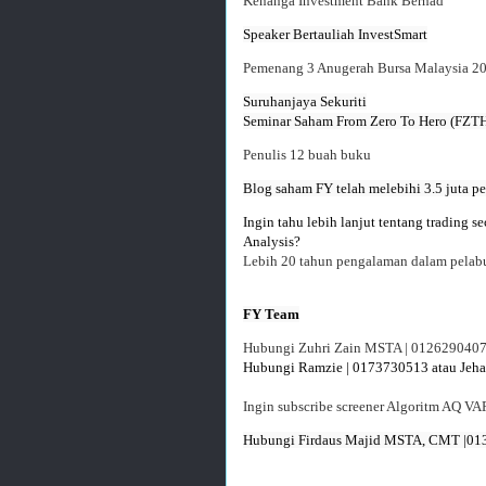
Kenanga Investment Bank Berhad
Pemenang 3 Anugerah Bursa Malaysia 2
Penulis 12 buah buku
Ingin tahu lebih lanjut tentang trading 
Analysis?
Lebih 20 tahun pengalaman dalam pelabu
FY Team
Hubungi Zuhri Zain MSTA | 0126290407 -
Hubungi Ramzie | 0173730513 atau Jeha
Ingin subscribe screener Algoritm AQ V
Hubungi Firdaus Majid MSTA, CMT |013