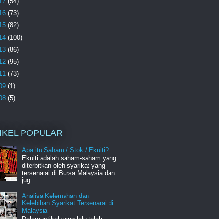
17
(54)
16
(73)
15
(82)
14
(100)
13
(86)
12
(95)
11
(73)
09
(1)
08
(5)
IKEL POPULAR
Apa itu Saham / Stok / Ekuiti?
Ekuiti adalah saham-saham yang
diterbitkan oleh syarikat yang
tersenarai di Bursa Malaysia dan
jug...
Analisa Kelemahan dan
Kelebihan Syarikat Tersenarai di
Malaysia
Dalam artikel yang lalu telah