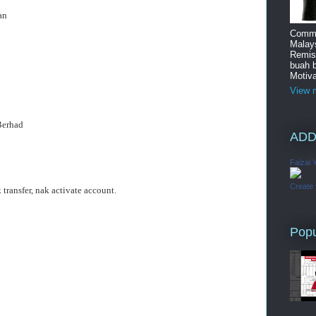
an
Commi
Malay
Remis
buah 
Motiva
View m
Berhad
ADD
Faizal 
Create
transfer, nak activate account.
Popu