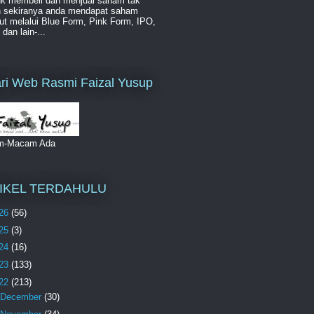
uk membeli dan menjual saham tak
ah sekiranya anda mendapat saham
ut melalui Blue Form, Pink Form, IPO,
an lain-...
ri Web Rasmi Faizal Yusup
m-Macam Ada
IKEL TERDAHULU
26
(56)
25
(3)
24
(16)
23
(133)
22
(213)
December
(30)