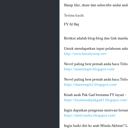
Harap like, share dan subscribe andai and
Terima kasih.
FY Al Haj
Berikut adalah blog-blog dan link manfaa
Untuk mendapatkan input pelaburan saha
http://www.faizalyusup.net/
Novel paling best pernah anda baca Trilo
https://manrempit.blogspot.com/
Novel paling best pernah anda baca Trilo
https://manrempit2.blogspot.com/
Kisah anak Pak Gad bernama FY layari -
https://kisahanakpakgad1.blogspot.com/
Ingin dapatkan pengisian motivasi bersa
https://motivasiku.blogspot.com/
Ingin baiki diri ke arah Minda Akhirat? L