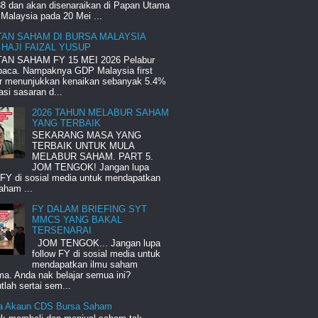
8 dan akan disenaraikan di Papan Utama
Malaysia pada 20 Mei ...
TAN SAHAM DI BURSA MALAYSIA
 HAJI FAIZAL YUSUP
AN SAHAM FY 15 MEI 2026 Pelabur
 baca. Nampaknya GDP Malaysia first
er menunjukkan kenaikan sebanyak 5.4%
si sasaran d...
2026 TAHUN MELABUR SAHAM
YANG TERBAIK
SEKARANG MASA YANG
TERBAIK UNTUK MULA
MELABUR SAHAM. PART 5.
JOM TENGOK! Jangan lupa
 FY di sosial media untuk mendapatkan
aham ...
FY DALAM BRIEFING SYT
MMCS YANG BAKAL
TERSENARAI
JOM TENGOK... Jangan lupa
follow FY di sosial media untuk
mendapatkan ilmu saham
a. Anda nak belajar semua ini?
lah sertai sem...
a Akaun CDS Bursa Saham