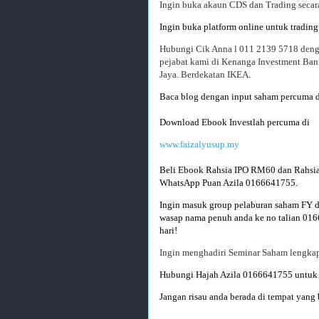
Ingin buka akaun CDS dan Trading secar
Ingin buka platform online untuk tradin
Hubungi Cik Anna l 011 2139 5718 denga
pejabat kami di Kenanga Investment Bank
Jaya. Berdekatan IKEA.
Baca blog dengan input saham percuma d
Download Ebook Investlah percuma di
www.faizalyusup.my
Beli Ebook Rahsia IPO RM60 dan Rahsia
WhatsApp Puan Azila 0166641755.
Ingin masuk group pelaburan saham FY d
wasap nama penuh anda ke no talian 0166
hari!
Ingin menghadiri Seminar Saham lengkap
Jangan risau anda berada di tempat yang 