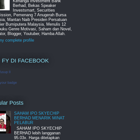
Kenanga Investment Bank
Berhad, Bekas Speaker
Investsmart, Securities
ssion, Pemenang 7 Anugerah Bursa
sia, Mantan Naib Presiden Persatuan
ier Bumiputera Malaysia, Menulis 12
buku Genre Motivasi, Saham dan Novel,
tor, Blogger, Youtuber, Hamba Allah.
y complete profile
 FY DI FACEBOOK
Yusup II
 your badge
lar Posts
SAHAM IPO SKYECHIP
BERHAD MENARIK MINAT
PELABUR
SAHAM IPO SKYECHIP
BERHAD lebih langganan
95.03x. Harga ditetapkan