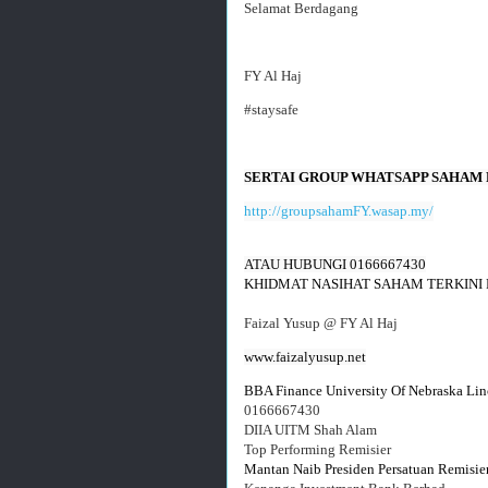
Selamat Berdagang
FY Al Haj
#staysafe
SERTAI GROUP WHATSAPP SAHAM
http://groupsahamFY.wasap.my/
ATAU HUBUNGI 0166667430
KHIDMAT NASIHAT SAHAM TERKINI
Faizal Yusup @ FY Al Haj
BBA Finance University Of Nebraska Lin
0166667430
DIIA UITM Shah Alam
Top Performing Remisier
Mantan Naib Presiden Persatuan Remisie