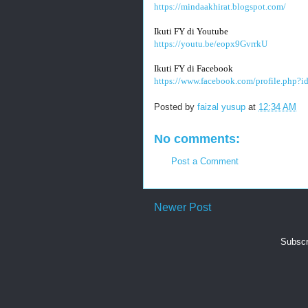
https://mindaakhirat.blogspot.com/
Ikuti FY di Youtube 
https://youtu.be/eopx9GvrrkU
Ikuti FY di Facebook
https://www.facebook.com/profile.php?
Posted by
faizal yusup
at
12:34 AM
No comments:
Post a Comment
Newer Post
Subscr