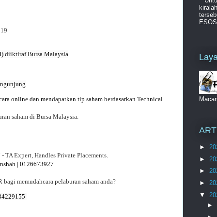
Unt
kiral
terseb
ESOS d
019
Laya
secara online dan mendapatkan tip saham berdasarkan Technical 
Maca
ran saham di Bursa Malaysia.
ART
►
20
 TA Expert, Handles Private Placements.
►
20
nshah | 0126673927 
►
20
AR bagi memudahcara pelaburan saham anda?
►
20
▼
20
4229155 

►