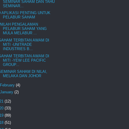
SEMINAR SAHAM DAN TAHU
SEMINAR...
9 APLIKASI PENTING UNTUK
PELABUR SAHAM
INILAH PENGALAMAN
PELABUR SAHAM YANG
MULA MELABUR ...
SAHAM TERBITAN AWAM DI
MITI -UNITRADE
INDUSTRIES B...
SAHAM TERBITAN AWAM DI
MITI -YEW LEE PACIFIC
GROUP...
SEMINAR SAHAM DI NILAI,
MELAKA DAN JOHOR
February
(4)
January
(2)
21
(12)
20
(33)
19
(89)
18
(51)