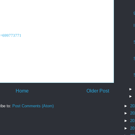
id=699773771
►
Home
Older Post
►
►
20
ibe to:
Post Comments (Atom)
►
20
►
20
►
20