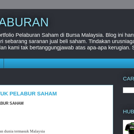
LABURAN
folio Pelaburan Saham di Bursa Malaysia. Blog ini han
i sebarang saranan jual beli saham. Tindakan urusnia
dan kami tak bertanggungjawab atas apa-apa kerugian. 
CAR
NTUK PELABUR SAHAM
LABUR SAHAM
HUB
gan dunia termasuk Malaysia