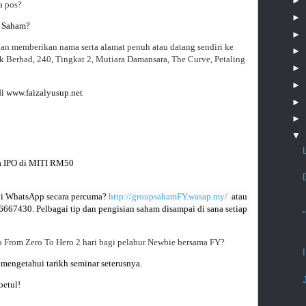
►
a pos?
►
g Saham?
►
n memberikan nama serta alamat penuh atau datang sendiri ke
►
 Berhad, 240, Tingkat 2, Mutiara Damansara, The Curve, Petaling
►
►
i www.faizalyusup.net
►
►
▼
 IPO di MITI RM50

i WhatsApp secara percuma? 
http://groupsahamFY.wasap.my/
  atau 
667430. Pelbagai tip dan pengisian saham disampai di sana setiap 
 From Zero To Hero 2 hari bagi pelabur Newbie bersama FY?
betul!