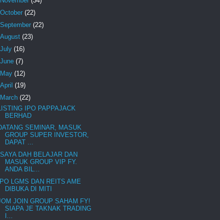
November
(34)
October
(22)
September
(22)
August
(23)
July
(16)
June
(7)
May
(12)
April
(19)
March
(22)
LISTING IPO PAPPAJACK
BERHAD
DATANG SEMINAR, MASUK
GROUP SUPER INVESTOR,
DAPAT ...
"SAYA DAH BELAJAR DAN
MASUK GROUP VIP FY.
ANDA BIL...
IPO LGMS DAN REITS AME
DIBUKA DI MITI
JOM JOIN GROUP SAHAM FY!
SIAPA JE TAKNAK TRADING
I...