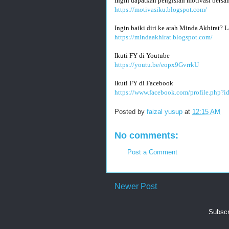
Ingin dapatkan pengisian motivasi bersa
https://motivasiku.blogspot.com/
Ingin baiki diri ke arah Minda Akhirat? L
https://mindaakhirat.blogspot.com/
Ikuti FY di Youtube 
https://youtu.be/eopx9GvrrkU
Ikuti FY di Facebook
https://www.facebook.com/profile.php?
Posted by
faizal yusup
at
12:15 AM
No comments:
Post a Comment
Newer Post
Subscr