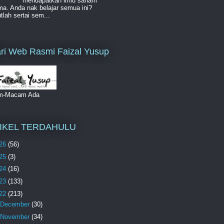
mendapatkan ilmu saham
a. Anda nak belajar semua ini?
lah sertai sem...
ri Web Rasmi Faizal Yusup
m-Macam Ada
IKEL TERDAHULU
26
(56)
25
(3)
24
(16)
23
(133)
22
(213)
December
(30)
November
(34)