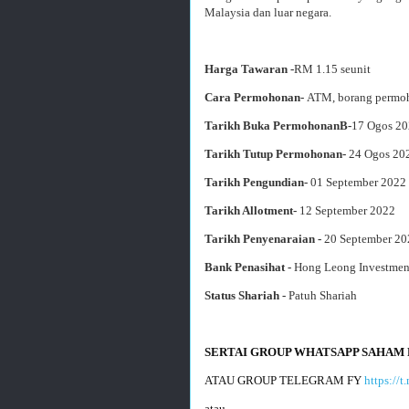
Malaysia dan luar negara.
Harga Tawaran -
RM 1.15 seunit
Cara Permohonan-
ATM, borang permoh
Tarikh Buka PermohonanB-
17 Ogos 2
Tarikh Tutup Permohonan-
24 Ogos 202
Tarikh Pengundian-
01 September 2022
Tarikh Allotment-
12 September 2022
Tarikh Penyenaraian -
20 September 20
Bank Penasihat -
Hong Leong Investmen
Status Shariah -
Patuh Shariah
SERTAI GROUP WHATSAPP SAHAM 
ATAU GROUP TELEGRAM FY 
https://