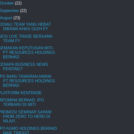
October
(22)
September
(22)
August
(23)
KENALI TEAM YANG HEBAT
DIBAWA KHAS OLEH FY
SESI LIVE TRADE BERSAMA
TEAM FY
SEMAKAN KEPUTUSAN MITI-
PT RESOURCES HOLDINGS
BERHAD
KENAPA BUSINESS NEWS
PENTING?
IPO BARU TAWARAN AWAM-
PT RESOURCES HOLDINGS
BERHAD
PLATFORM KENTRADE
INFOMINA BERHAD- IPO
TERBARU DI MITI
PROMOSI SEMINAR SAHAM
FROM ZERO TO HERO DI
NILAI!!...
IPO AGMO HOLDINGS BERHAD
NAIK TINGGI?