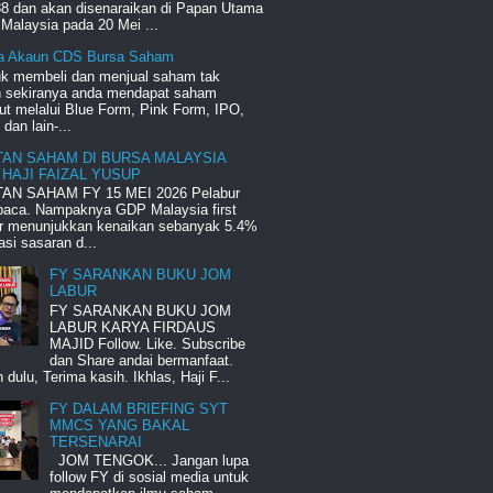
8 dan akan disenaraikan di Papan Utama
Malaysia pada 20 Mei ...
a Akaun CDS Bursa Saham
uk membeli dan menjual saham tak
ah sekiranya anda mendapat saham
ut melalui Blue Form, Pink Form, IPO,
an lain-...
TAN SAHAM DI BURSA MALAYSIA
 HAJI FAIZAL YUSUP
AN SAHAM FY 15 MEI 2026 Pelabur
 baca. Nampaknya GDP Malaysia first
er menunjukkan kenaikan sebanyak 5.4%
si sasaran d...
FY SARANKAN BUKU JOM
LABUR
FY SARANKAN BUKU JOM
LABUR KARYA FIRDAUS
MAJID Follow. Like. Subscribe
dan Share andai bermanfaat.
 dulu, Terima kasih. Ikhlas, Haji F...
FY DALAM BRIEFING SYT
MMCS YANG BAKAL
TERSENARAI
JOM TENGOK... Jangan lupa
follow FY di sosial media untuk