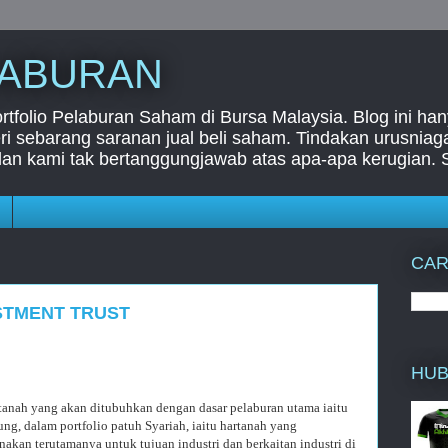
LABURAN
folio Pelaburan Saham di Bursa Malaysia. Blog ini han
i sebarang saranan jual beli saham. Tindakan urusnia
dan kami tak bertanggungjawab atas apa-apa kerugian. 
CAR
STMENT TRUST
HUB
anah yang akan ditubuhkan dengan dasar pelaburan utama iaitu
ung, dalam portfolio patuh Syariah, iaitu hartanah yang
kan terutamanya untuk tujuan industri dan berkaitan industri di