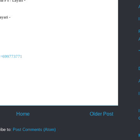
ma FY? Layari -
ayari -
id=699773771
Home
Older Post
ibe to:
Post Comments (Atom)