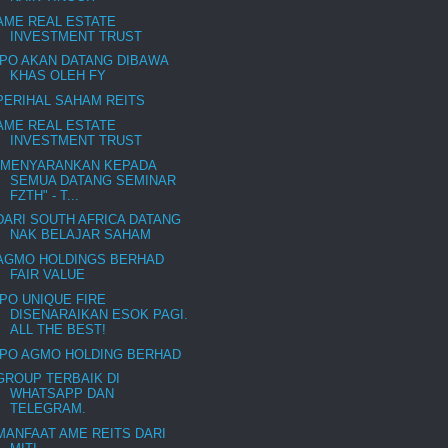
AME REAL ESTATE
INVESTMENT TRUST
IPO AKAN DATANG DIBAWA
KHAS OLEH FY
PERIHAL SAHAM REITS
AME REAL ESTATE
INVESTMENT TRUST
"MENYARANKAN KEPADA
SEMUA DATANG SEMINAR
FZTH" - T...
DARI SOUTH AFRICA DATANG
NAK BELAJAR SAHAM
AGMO HOLDINGS BERHAD
FAIR VALUE
IPO UNIQUE FIRE
DISENARAIKAN ESOK PAGI.
ALL THE BEST!
IPO AGMO HOLDING BERHAD
GROUP TERBAIK DI
WHATSAPP DAN
TELEGRAM.
MANFAAT AME REITS DARI