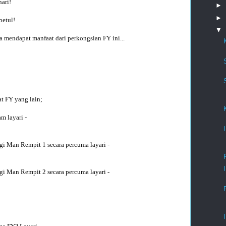
ari!

►
►
etul!

▼
a mendapat manfaat dari perkongsian FY ini... 

t FY yang lain;
m layari -
gi Man Rempit 1 secara percuma layari -
gi Man Rempit 2 secara percuma layari - 