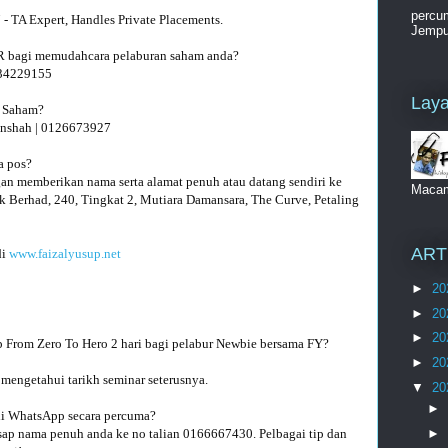
percum
TA Expert, Handles Private Placements.

Jemput
AR bagi memudahcara pelaburan saham anda?

4229155 

Laya
 Saham?

nshah | 0126673927 

 pos? 

n memberikan nama serta alamat penuh atau datang sendiri ke 
Maca
 Berhad, 240, Tingkat 2, Mutiara Damansara, The Curve, Petaling 
ART
i 
www.faizalyusup.net
►
20
►
20
►
20
►
20
engetahui tarikh seminar seterusnya.

▼
20
►
i WhatsApp secara percuma? 
asap nama penuh anda ke no talian 0166667430. Pelbagai tip dan 
►