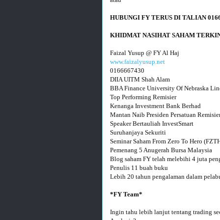
www.faizalyusup.net
0166667430

DIIA UITM Shah Alam

BBA Finance University Of Nebraska Lin
Top Performing Remisier 

Kenanga Investment Bank Berhad

Mantan Naib Presiden Persatuan Remisie
Speaker Bertauliah InvestSmart

Suruhanjaya Sekuriti

Seminar Saham From Zero To Hero (FZTH) 
Pemenang 5 Anugerah Bursa Malaysia 

Blog saham FY telah melebihi 4 juta pen
Penulis 11 buah buku

Lebih 20 tahun pengalaman dalam pelabu
Ingin tahu lebih lanjut tentang trading 