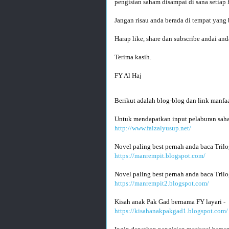
pengisian saham disampai di sana setiap h
Jangan risau anda berada di tempat yang b
Harap like, share dan subscribe andai and
Terima kasih.

FY Al Haj
Berikut adalah blog-blog dan link manfaa
Untuk mendapatkan input pelaburan saha
http://www.faizalyusup.net/
Novel paling best pernah anda baca Trilo
https://manrempit.blogspot.com/
Novel paling best pernah anda baca Trilo
https://manrempit2.blogspot.com/
Kisah anak Pak Gad bernama FY layari -
https://kisahanakpakgad1.blogspot.com/