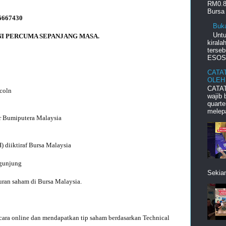
RM0.8
Bursa 
Buk
Unt
kiral
terseb
ESOS d
CATA
OLEH
CATAT
coln

wajib
quart
melepa
r Bumiputera Malaysia

diiktiraf Bursa Malaysia

gunjung

Sekian
ran saham di Bursa Malaysia.

secara online dan mendapatkan tip saham berdasarkan Technical 