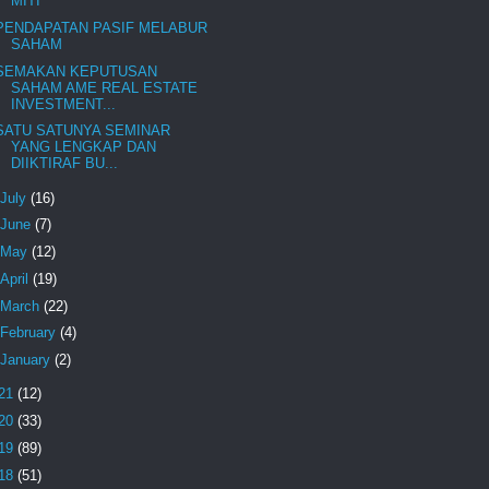
MITI
PENDAPATAN PASIF MELABUR
SAHAM
SEMAKAN KEPUTUSAN
SAHAM AME REAL ESTATE
INVESTMENT...
SATU SATUNYA SEMINAR
YANG LENGKAP DAN
DIIKTIRAF BU...
July
(16)
June
(7)
May
(12)
April
(19)
March
(22)
February
(4)
January
(2)
21
(12)
20
(33)
19
(89)
18
(51)