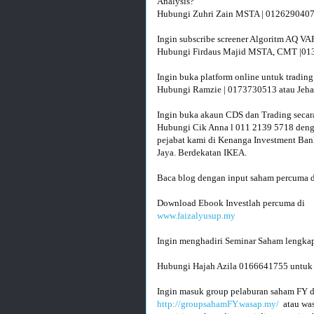
Analysis?

Hubungi Zuhri Zain MSTA | 0126290407 - 
Ingin subscribe screener Algoritm AQ V
Hubungi Firdaus Majid MSTA, CMT |013
Ingin buka platform online untuk trading
Hubungi Ramzie | 0173730513 atau Jeha
Ingin buka akaun CDS dan Trading secara
Hubungi Cik Anna l 011 2139 5718 denga
pejabat kami di Kenanga Investment Bank
Jaya. Berdekatan IKEA.

Baca blog dengan input saham percuma d
www.faizalyusup.my
Hubungi Hajah Azila 0166641755 untuk m
Ingin masuk group pelaburan saham FY d
http://groupsahamFY.wasap.my/
  atau w