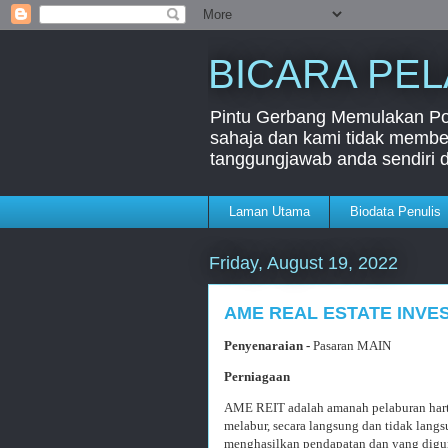
BICARA PE
Pintu Gerbang Memulakan Port
sahaja dan kami tidak member
tanggungjawab anda sendiri 
Laman Utama
Biodata Penulis
Friday, August 19, 2022
AME REAL ESTATE INVE
Penyenaraian -
Pasaran MAIN
Perniagaan
AME REIT adalah amanah pelaburan hart
melabur, secara langsung dan tidak langs
menghasilkan pendapatan dan yang diguna