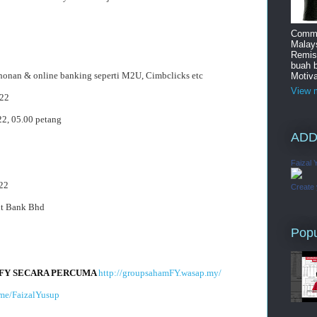
Commi
Malay
Remis
buah 
onan & online banking seperti M2U, Cimbclicks etc
Motiva
View m
022
2, 05.00 petang
ADD
Faizal 
22
Create
t Bank Bhd
Popu
FY SECARA PERCUMA 
http://groupsahamFY.wasap.my/
t.me/FaizalYusup