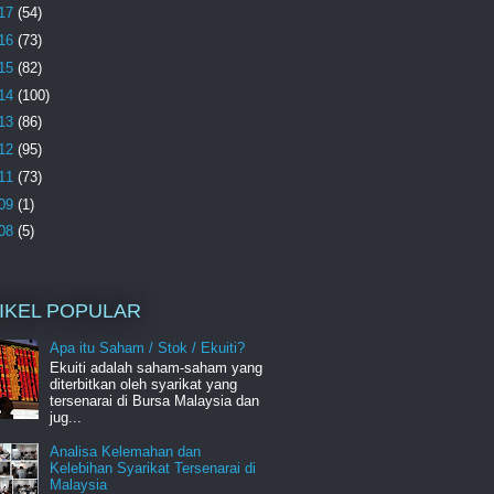
17
(54)
16
(73)
15
(82)
14
(100)
13
(86)
12
(95)
11
(73)
09
(1)
08
(5)
IKEL POPULAR
Apa itu Saham / Stok / Ekuiti?
Ekuiti adalah saham-saham yang
diterbitkan oleh syarikat yang
tersenarai di Bursa Malaysia dan
jug...
Analisa Kelemahan dan
Kelebihan Syarikat Tersenarai di
Malaysia