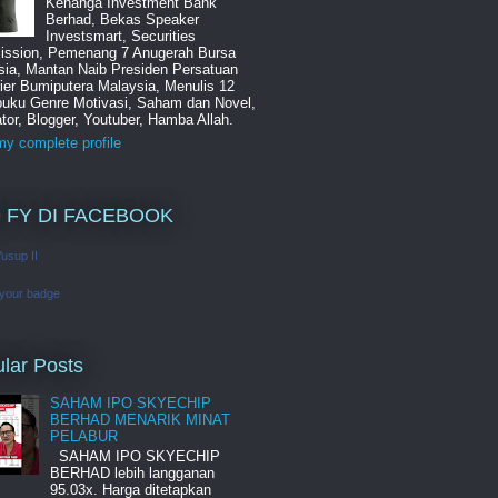
Kenanga Investment Bank
Berhad, Bekas Speaker
Investsmart, Securities
ssion, Pemenang 7 Anugerah Bursa
sia, Mantan Naib Presiden Persatuan
ier Bumiputera Malaysia, Menulis 12
buku Genre Motivasi, Saham dan Novel,
tor, Blogger, Youtuber, Hamba Allah.
y complete profile
 FY DI FACEBOOK
Yusup II
 your badge
lar Posts
SAHAM IPO SKYECHIP
BERHAD MENARIK MINAT
PELABUR
SAHAM IPO SKYECHIP
BERHAD lebih langganan
95.03x. Harga ditetapkan