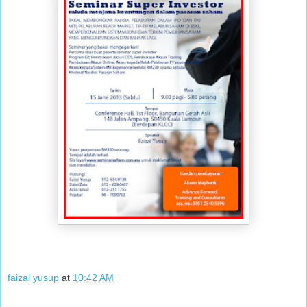
faizal yusup
at
10:42 AM