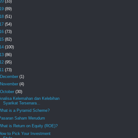
20
(33)
19
(89)
18
(51)
17
(54)
16
(73)
15
(82)
14
(100)
13
(86)
12
(95)
11
(73)
December
(1)
November
(4)
October
(30)
Analisa Kelemahan dan Kelebihan
Syarikat Tersenara...
What is a Pyramid Scheme?
Pasaran Saham Merudum
What is Return on Equity (ROE)?
How to Pick Your Investment