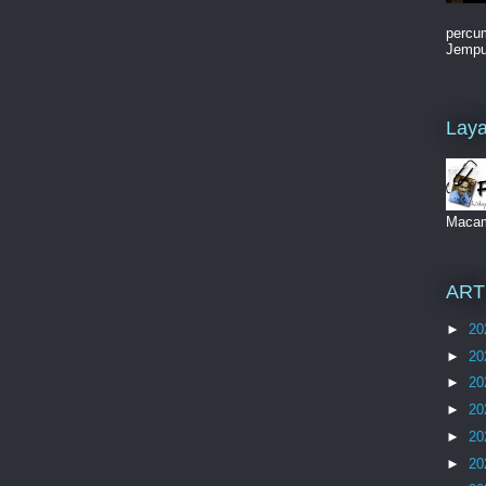
percum
Jemput
Laya
Maca
ART
►
20
►
20
►
20
►
20
►
20
►
20