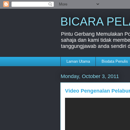
BICARA PE
Pintu Gerbang Memulakan Port
sahaja dan kami tidak member
tanggungjawab anda sendiri 
Laman Utama
Biodata Penulis
Monday, October 3, 2011
Video Pengenalan Pelabur