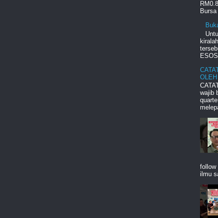
RM0.8
Bursa 
Buk
Unt
kiral
terseb
ESOS d
CATA
OLEH
CATAT
wajib
quart
melepa
follow
ilmu s