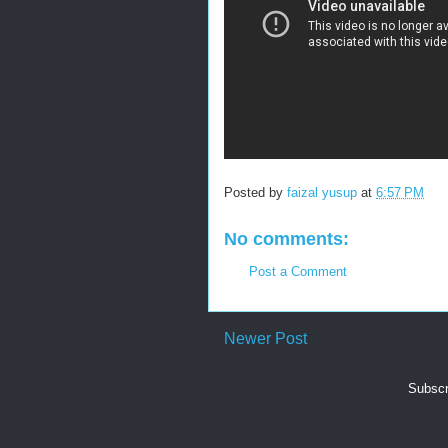
Posted by
faizal yusup
at
6:57 PM
No comments:
Post a Comment
Newer Post
Subscr