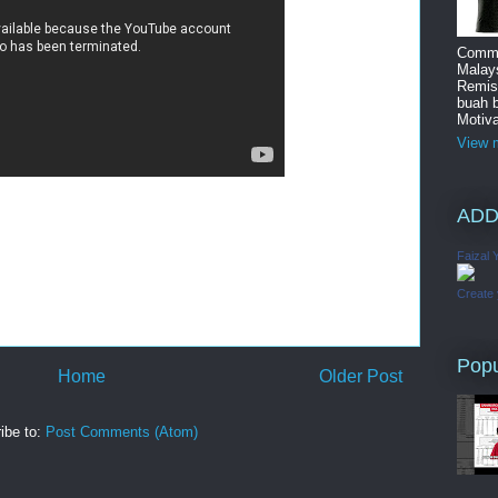
Commi
Malay
Remis
buah 
Motiva
View m
ADD
Faizal 
Create
Popu
Home
Older Post
ibe to:
Post Comments (Atom)