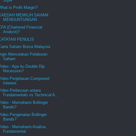
Style
What is Profit Margin?
KAEDAH MEMILIH SAHAM
MENGUNTUNGAN
CFA (Chartered Financial
Analyst)?
CATATAN PENULIS
Carta Saham Bursa Malaysia
Ingin Memulakan Pelaburan
Saham
Video - Apa itu Double Dip
Recession?
Video Penjelasan Compound
Interest
Video Perbezaan antara
Fundamentals vs Technical A...
Video - Memahami Bollinger
Bands?
Video Pengenalan Bollinger
Bands?
Video - Memahami Analisa
Fundamental