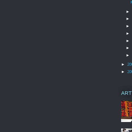
►
►
►
►
►
►
►
►
20
►
20
ART