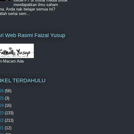
follow FY di sosial media untuk
mendapatkan ilmu saham
a. Anda nak belajar semua ini?
lah sertai sem...
ri Web Rasmi Faizal Yusup
m-Macam Ada
IKEL TERDAHULU
26
(56)
25
(3)
24
(16)
23
(133)
22
(213)
21
(12)