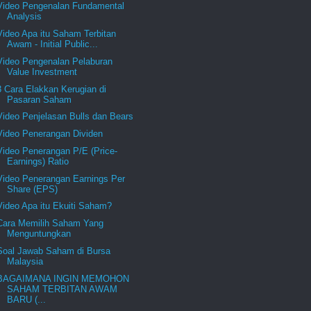
Video Pengenalan Fundamental
Analysis
Video Apa itu Saham Terbitan
Awam - Initial Public...
Video Pengenalan Pelaburan
Value Investment
3 Cara Elakkan Kerugian di
Pasaran Saham
Video Penjelasan Bulls dan Bears
Video Penerangan Dividen
Video Penerangan P/E (Price-
Earnings) Ratio
Video Penerangan Earnings Per
Share (EPS)
Video Apa itu Ekuiti Saham?
Cara Memilih Saham Yang
Menguntungkan
Soal Jawab Saham di Bursa
Malaysia
BAGAIMANA INGIN MEMOHON
SAHAM TERBITAN AWAM
BARU (...