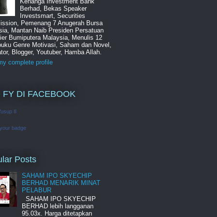
Kenanga Investment Bank
Berhad, Bekas Speaker
Investsmart, Securities
ssion, Pemenang 7 Anugerah Bursa
sia, Mantan Naib Presiden Persatuan
ier Bumiputera Malaysia, Menulis 12
buku Genre Motivasi, Saham dan Novel,
tor, Blogger, Youtuber, Hamba Allah.
y complete profile
 FY DI FACEBOOK
Yusup II
 your badge
lar Posts
SAHAM IPO SKYECHIP
BERHAD MENARIK MINAT
PELABUR
SAHAM IPO SKYECHIP
BERHAD lebih langganan
95.03x. Harga ditetapkan