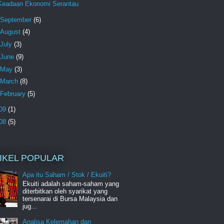
Keadaan Ekonomi Serantau
September
(6)
August
(4)
July
(3)
June
(9)
May
(3)
March
(8)
February
(5)
09
(1)
08
(5)
IKEL POPULAR
Apa itu Saham / Stok / Ekuiti?
Ekuiti adalah saham-saham yang
diterbitkan oleh syarikat yang
tersenarai di Bursa Malaysia dan
jug...
Analisa Kelemahan dan