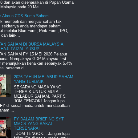
8 dan akan disenaraikan di Papan Utama
Malaysia pada 20 Mei ...
a Akaun CDS Bursa Saham
uk membeli dan menjual saham tak
ah sekiranya anda mendapat saham
ut melalui Blue Form, Pink Form, IPO,
an lain-...
TAN SAHAM DI BURSA MALAYSIA
 HAJI FAIZAL YUSUP
AN SAHAM FY 15 MEI 2026 Pelabur
 baca. Nampaknya GDP Malaysia first
er menunjukkan kenaikan sebanyak 5.4%
si sasaran d...
2026 TAHUN MELABUR SAHAM
YANG TERBAIK
SEKARANG MASA YANG
TERBAIK UNTUK MULA
MELABUR SAHAM. PART 5.
JOM TENGOK! Jangan lupa
 FY di sosial media untuk mendapatkan
aham ...
FY DALAM BRIEFING SYT
MMCS YANG BAKAL
TERSENARAI
JOM TENGOK... Jangan lupa