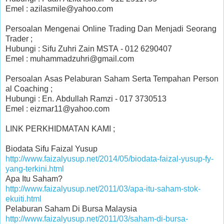
Emel : azilasmile@yahoo.com
Persoalan Mengenai Online Trading Dan Menjadi Seorang
Trader ;
Hubungi : Sifu Zuhri Zain MSTA - 012 6290407
Emel : muhammadzuhri@gmail.com
Persoalan Asas Pelaburan Saham Serta Tempahan Person
al Coaching ;
Hubungi : En. Abdullah Ramzi - 017 3730513
Emel : eizmar11@yahoo.com
LINK PERKHIDMATAN KAMI ;
Biodata Sifu Faizal Yusup
http://www.faizalyusup.net/2014/05/biodata-faizal-yusup-fy-
yang-terkini.html
Apa Itu Saham?
http://www.faizalyusup.net/2011/03/apa-itu-saham-stok-
ekuiti.html
Pelaburan Saham Di Bursa Malaysia
http://www.faizalyusup.net/2011/03/saham-di-bursa-