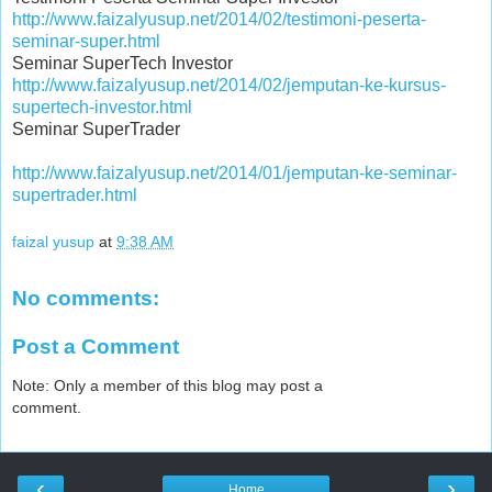
http://www.faizalyusup.net/2014/02/testimoni-peserta-
seminar-super.html
Seminar SuperTech Investor
http://www.faizalyusup.net/2014/02/jemputan-ke-kursus-
supertech-investor.html
Seminar SuperTrader
http://www.faizalyusup.net/2014/01/jemputan-ke-seminar-
supertrader.html
faizal yusup
at
9:38 AM
No comments:
Post a Comment
Note: Only a member of this blog may post a
comment.
‹
›
Home