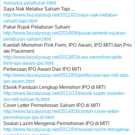
malaysia-pelaburan.html
Saya Nak Melabur Saham Tapi…
http://www.faizalyusup.net/2011/02/saya-nak-melabur-
saham-tapi.html
Pakar Rujuk Pelaburan Saham
http://www.faizalyusup.net/2014/08/pusat-sehenti-rujukan-
pelaburan-saham.html
Kaedah Momohon Pink Form, IPO Awam, IPO MITI dan Priv
ate Placement
http://www.faizalyusup.net/2013/03/cara-memohon-pink-
form-ipo-awam-ipo.html
Perbezaan IPO Awam Dan IPO MITI
http://www.faizalyusup.net/2012/05/perbezaan-ipo-miti-dan-
ipo-awam.html
Ebook Panduan Lengkap Memohon IPO di MITI
http://www.faizalyusup.net/2012/12/ebook-super-investor-
ipo-miti-tulisan-fy.html
Cover Letter Permohonan Saham IPO di MITI
http://www.faizalyusup.net/2014/03/contoh-cover-letter-
permohonan-ipo-di.html
Soalan Lazim Mengenai Permohonan IPO di MITI
http://www.faizalyusup.net/2012/04/soalan-lazim-mengenai-