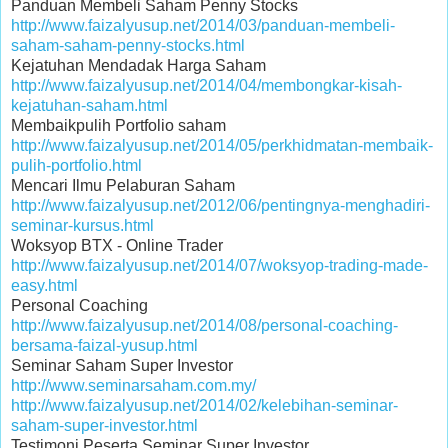
Panduan Membeli Saham Penny Stocks
http://www.faizalyusup.net/2014/03/panduan-membeli-
saham-saham-penny-stocks.html
Kejatuhan Mendadak Harga Saham
http://www.faizalyusup.net/2014/04/membongkar-kisah-
kejatuhan-saham.html
Membaikpulih Portfolio saham
http://www.faizalyusup.net/2014/05/perkhidmatan-membaik-
pulih-portfolio.html
Mencari Ilmu Pelaburan Saham
http://www.faizalyusup.net/2012/06/pentingnya-menghadiri-
seminar-kursus.html
Woksyop BTX - Online Trader
http://www.faizalyusup.net/2014/07/woksyop-trading-made-
easy.html
Personal Coaching
http://www.faizalyusup.net/2014/08/personal-coaching-
bersama-faizal-yusup.html
Seminar Saham Super Investor
http://www.seminarsaham.com.my/
http://www.faizalyusup.net/2014/02/kelebihan-seminar-
saham-super-investor.html
Testimoni Peserta Seminar Super Investor