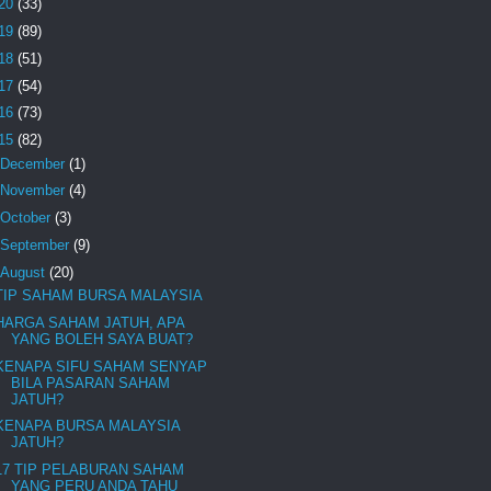
20
(33)
19
(89)
18
(51)
17
(54)
16
(73)
15
(82)
December
(1)
November
(4)
October
(3)
September
(9)
August
(20)
TIP SAHAM BURSA MALAYSIA
HARGA SAHAM JATUH, APA
YANG BOLEH SAYA BUAT?
KENAPA SIFU SAHAM SENYAP
BILA PASARAN SAHAM
JATUH?
KENAPA BURSA MALAYSIA
JATUH?
17 TIP PELABURAN SAHAM
YANG PERU ANDA TAHU