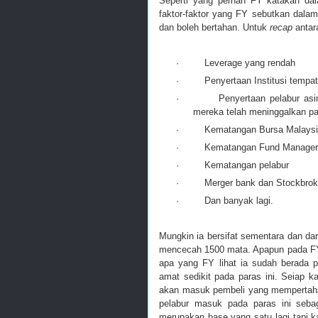
Seperti yang pernah FY katakan dal
faktor-faktor yang FY sebutkan dalam
dan boleh bertahan. Untuk
recap
antara
·
Leverage yang rendah
·
Penyertaan Institusi temp
·
Penyertaan pelabur asi
mereka telah meninggalkan pa
·
Kematangan Bursa Malaysi
·
Kematangan Fund Manager
·
Kematangan pelabur
·
Merger bank dan Stockbrok
·
Dan banyak lagi.
Mungkin ia bersifat sementara dan da
mencecah 1500 mata. Apapun pada FY 
apa yang FY lihat ia sudah berada
amat sedikit pada paras ini. Seiap kal
akan masuk pembeli yang mempertaha
pelabur masuk pada paras ini sebag
merupakan base yang satu lagi tapi kal