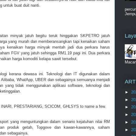
 untuk buat duit nanti.
percum
Jemput
Laya
itan minyak jatuh begitu teruk hinggakan SKPETRO jatuh
arga yang murah dan memberansangkan tapi kenaikan saham
unya kenaikan harga minyak mentah jadi dua perkara harus
n saham FGV yang jatuh sehingga RM1.19 pagi ini. Dua perkara
enaikan harga komoditi kelapa sawit tersebut.
Maca
ogi kerana dewasa ini. Teknologi dan IT digunakan dalam
, Alibaba, WhatApp, UBER dan sebagainya semuanya menjadi
ART
aan yang tidak menggunakan aplikasi software, teknologi dan
 ketinggalan.
►
20
►
20
G, INARI, PRESTARIANG, SCICOM, GHLSYS to name a few.
►
20
►
20
port yang menguntungkan dalam senario kejatuhan nilai RM
►
20
itan produk getah, Topgove dan kawan-kawannya, saham
►
20
an sebagainya.