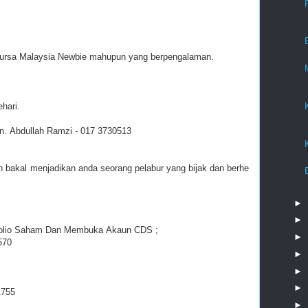
Bursa Malaysia Newbie mahupun yang berpengalaman.
hari.
. Abdullah Ramzi - 017 3730513
an bakal menjadikan anda seorang pelabur yang bijak dan berhe
►
►
folio Saham Dan Membuka Akaun CDS ;
►
570
►
►
►
1755
►