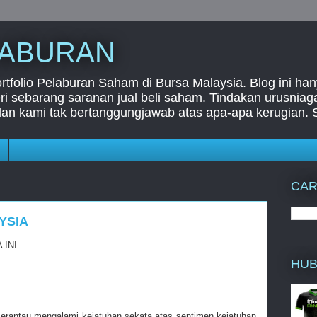
LABURAN
folio Pelaburan Saham di Bursa Malaysia. Blog ini han
i sebarang saranan jual beli saham. Tindakan urusnia
dan kami tak bertanggungjawab atas apa-apa kerugian. 
CAR
YSIA
INI
HUB
rantau mengalami kejatuhan sekata atas sentimen kejatuhan