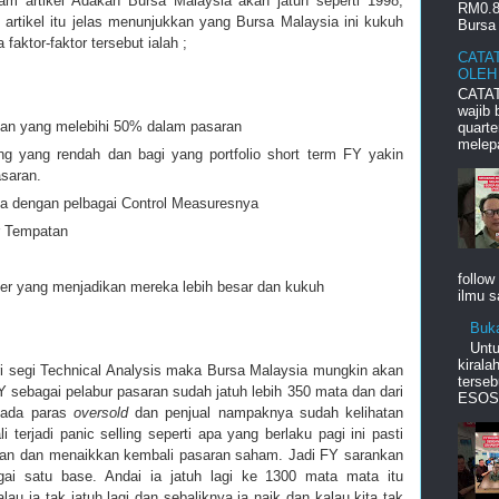
am artikel Adakah Bursa Malaysia akan jatuh seperti 1998,
RM0.8
 artikel itu jelas menunjukkan yang Bursa Malaysia ini kukuh
Bursa 
 faktor-faktor tersebut ialah ;
CATA
OLEH
CATAT
wajib
atan yang melebihi 50% dalam pasaran
quart
melepa
ng yang rendah dan bagi yang portfolio short term FY yakin
saran.
a dengan pelbagai Control Measuresnya
 Tempatan
follow
er yang menjadikan mereka lebih besar dan kukuh
ilmu s
Buk
Unt
kiral
ri segi Technical Analysis maka Bursa Malaysia mungkin akan
terseb
sebagai pelabur pasaran sudah jatuh lebih 350 mata dan dari
ESOS d
 pada paras
oversold
dan penjual nampaknya sudah kelihatan
i terjadi panic selling seperti apa yang berlaku pagi ini pasti
n dan menaikkan kembali pasaran saham. Jadi FY sarankan
ai satu base. Andai ia jatuh lagi ke 1300 mata mata itu
au ia tak jatuh lagi dan sebaliknya ia naik dan kalau kita tak