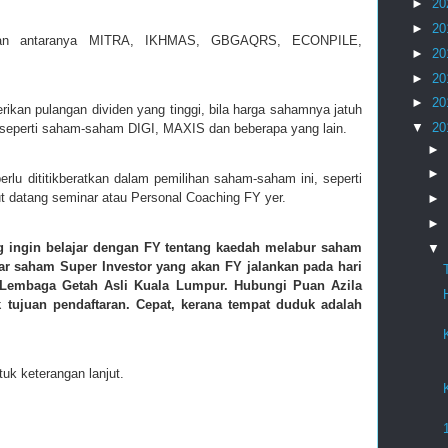
►
20
►
20
aan antaranya MITRA, IKHMAS, GBGAQRS, ECONPILE,
►
20
►
20
►
20
an pulangan dividen yang tinggi, bila harga sahamnya jatuh
▼
20
gi seperti saham-saham DIGI, MAXIS dan beberapa yang lain.
►
►
rlu dititikberatkan dalam pemilihan saham-saham ini, seperti
put datang seminar atau Personal Coaching FY yer.
►
►
g ingin belajar dengan FY tentang kaedah melabur saham
▼
ar saham Super Investor yang akan FY jalankan pada hari
Lembaga Getah Asli Kuala Lumpur. Hubungi Puan Azila
k tujuan pendaftaran. Cepat, kerana tempat duduk adalah
uk keterangan lanjut.