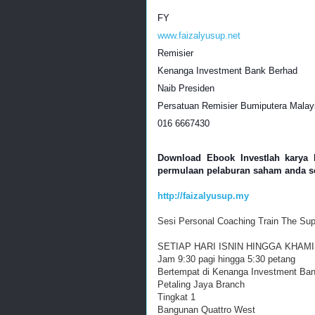
FY
www.faizalyusup.net
Remisier
Kenanga Investment Bank Berhad
Naib Presiden
Persatuan Remisier Bumiputera Malay
016 6667430
Download Ebook Investlah karya 
permulaan pelaburan saham anda s
http://faizalyusup.my
Sesi Personal Coaching Train The Su
SETIAP HARI ISNIN HINGGA KHAM
Jam 9:30 pagi hingga 5:30 petang
Bertempat di Kenanga Investment Ba
Petaling Jaya Branch
Tingkat 1
Bangunan Quattro West