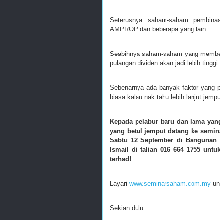
Seterusnya saham-saham pembin
AMPROP dan beberapa yang lain.
Seabihnya saham-saham yang memberik
pulangan dividen akan jadi lebih ting
Sebenarnya ada banyak faktor yang pe
biasa kalau nak tahu lebih lanjut jem
Kepada pelabur baru dan lama yan
yang betul jemput datang ke semin
Sabtu 12 September di Bangunan 
Ismail di talian 016 664 1755 untu
terhad!
Layari
www.seminarsaham.com.my
unt
Sekian dulu.