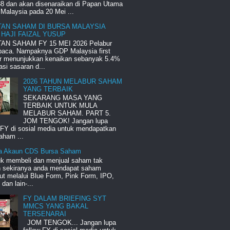
8 dan akan disenaraikan di Papan Utama
Malaysia pada 20 Mei ...
TAN SAHAM DI BURSA MALAYSIA
 HAJI FAIZAL YUSUP
AN SAHAM FY 15 MEI 2026 Pelabur
 baca. Nampaknya GDP Malaysia first
er menunjukkan kenaikan sebanyak 5.4%
si sasaran d...
2026 TAHUN MELABUR SAHAM
YANG TERBAIK
SEKARANG MASA YANG
TERBAIK UNTUK MULA
MELABUR SAHAM. PART 5.
JOM TENGOK! Jangan lupa
 FY di sosial media untuk mendapatkan
aham ...
a Akaun CDS Bursa Saham
uk membeli dan menjual saham tak
ah sekiranya anda mendapat saham
ut melalui Blue Form, Pink Form, IPO,
an lain-...
FY DALAM BRIEFING SYT
MMCS YANG BAKAL
TERSENARAI
JOM TENGOK... Jangan lupa