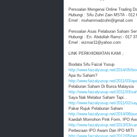
Persoalan Mengenai Online Trading Da
Hubungi : Sifu Zuhri Zain MSTA - 012
Emel : muhammadzuhri@gmail.com
Persoalan Asas Pelaburan Saham Ser
Hubungi : En. Abdullah Ramzi - 017 3
Emel : eizmar11@yahoo.com
LINK PERKHIDMATAN KAMI ;
Biodata Sifu Faizal Yusup
http://www.faizalyusup.net/2014/05/bio
Apa Itu Saham?
http://www.faizalyusup.net/2011/03/apa
Pelaburan Saham Di Bursa Malaysia
http://www.faizalyusup.net/2011/03/sa
Saya Nak Melabur Saham Tapi…
http://www.faizalyusup.net/2011/02/sa
Pakar Rujuk Pelaburan Saham
http://www.faizalyusup.net/2014/08/pu
Kaedah Momohon Pink Form, IPO Awa
http://www.faizalyusup.net/2013/03/c
Perbezaan IPO Awam Dan IPO MITI
http://www.faizalyusup.net/2012/05/pe