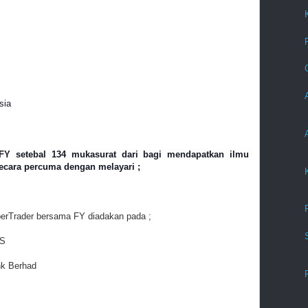
sia
FY setebal 134 mukasurat dari bagi mendapatkan ilmu
ecara percuma dengan melayari ;
perTrader bersama FY diadakan pada ;
IS
nk Berhad