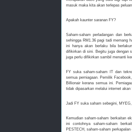
masuk maka kita akan terlepas peluang
Apakah kaunter saranan FY?
Saham-saham perladangan dan berka
sehingga RM1.36 pagi tadi memang h
ini hanya akan berlaku bila berlak
difikirkan di sini. Begitu juga denga
juga perlu difikirkan sambil menanti k
FY suka saham-saham IT dan teknol
semua perniagaan. Pemilik Facebook
Billionair kerana semua ini. Perniag
tidak dipasarkan melalui internet akan
Jadi FY suka saham sebegini, MYE
Kemudian saham-saham berkaitan eks
ini contohnya saham-saham berka
PESTECH, saham-saham perkapalan d