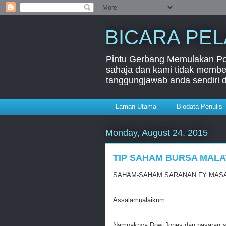
BICARA PE
Pintu Gerbang Memulakan Port
sahaja dan kami tidak member
tanggungjawab anda sendiri 
Laman Utama
Biodata Penulis
Monday, August 24, 2015
TIP SAHAM BURSA MALA
SAHAM-SAHAM SARANAN FY MASA 
Assalamualaikum...
Nampaknya Dow Jones dan pasaran se