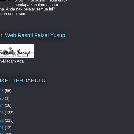
follow FY di sosial media untuk
mendapatkan ilmu saham
a. Anda nak belajar semua ini?
lah sertai sem...
ri Web Rasmi Faizal Yusup
m-Macam Ada
IKEL TERDAHULU
26
(56)
25
(3)
24
(16)
23
(133)
22
(213)
21
(12)