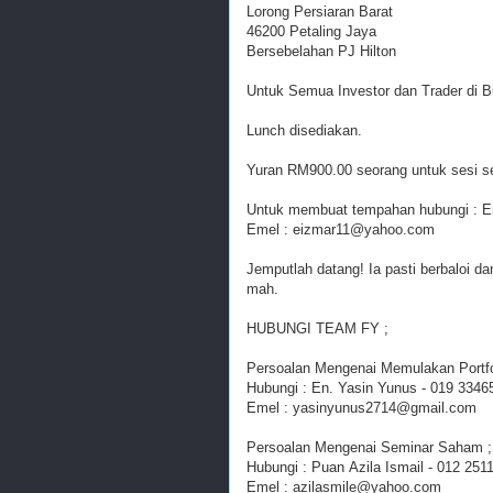
Lorong Persiaran Barat
46200 Petaling Jaya
Bersebelahan PJ Hilton
Untuk Semua Investor dan Trader di 
Lunch disediakan.
Yuran RM900.00 seorang untuk sesi se
Untuk membuat tempahan hubungi : En
Emel : eizmar11@yahoo.com
Jemputlah datang! Ia pasti berbaloi d
mah.
HUBUNGI TEAM FY ;
Persoalan Mengenai Memulakan Port
Hubungi : En. Yasin Yunus - 019 3346
Emel : yasinyunus2714@gmail.com
Persoalan Mengenai Seminar Saham ;
Hubungi : Puan Azila Ismail - 012 251
Emel : azilasmile@yahoo.com