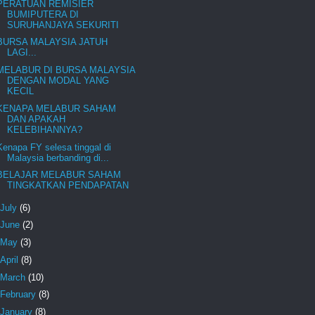
PERATUAN REMISIER
BUMIPUTERA DI
SURUHANJAYA SEKURITI
BURSA MALAYSIA JATUH
LAGI...
MELABUR DI BURSA MALAYSIA
DENGAN MODAL YANG
KECIL
KENAPA MELABUR SAHAM
DAN APAKAH
KELEBIHANNYA?
Kenapa FY selesa tinggal di
Malaysia berbanding di...
BELAJAR MELABUR SAHAM
TINGKATKAN PENDAPATAN
July
(6)
June
(2)
May
(3)
April
(8)
March
(10)
February
(8)
January
(8)