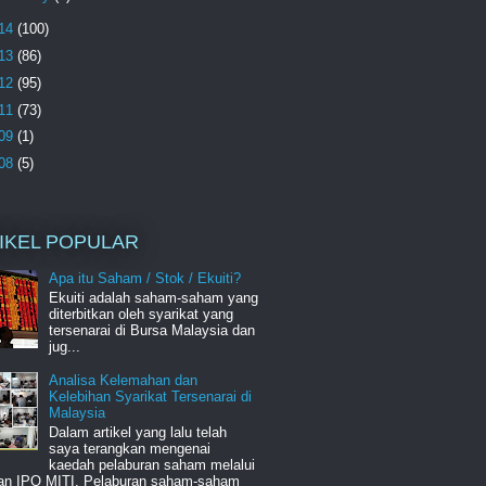
14
(100)
13
(86)
12
(95)
11
(73)
09
(1)
08
(5)
IKEL POPULAR
Apa itu Saham / Stok / Ekuiti?
Ekuiti adalah saham-saham yang
diterbitkan oleh syarikat yang
tersenarai di Bursa Malaysia dan
jug...
Analisa Kelemahan dan
Kelebihan Syarikat Tersenarai di
Malaysia
Dalam artikel yang lalu telah
saya terangkan mengenai
kaedah pelaburan saham melalui
an IPO MITI. Pelaburan saham-saham