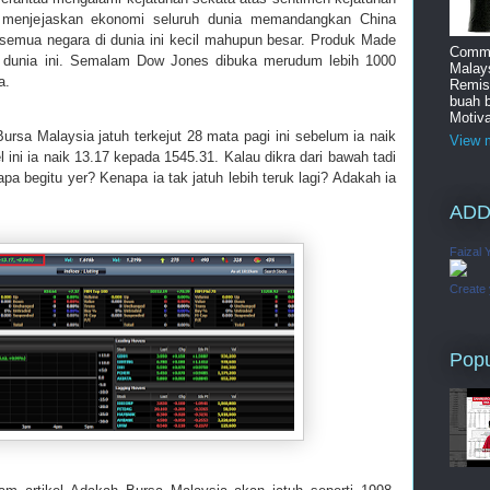
menjejaskan ekonomi seluruh dunia memandangkan China
 semua negara di dunia ini kecil mahupun besar. Produk Made
Commi
 dunia ini. Semalam Dow Jones dibuka merudum lebih 1000
Malay
a.
Remis
buah 
Motiva
rsa Malaysia jatuh terkejut 28 mata pagi ini sebelum ia naik
View m
ini ia naik 13.17 kepada 1545.31. Kalau dikra dari bawah tadi
pa begitu yer? Kenapa ia tak jatuh lebih teruk lagi? Adakah ia
ADD
Faizal 
Create
Popu