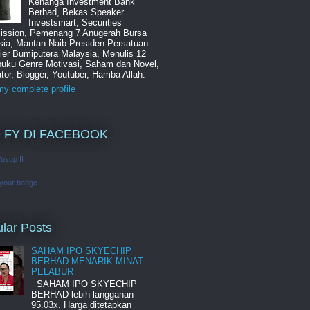
Kenanga Investment Bank
Berhad, Bekas Speaker
Investsmart, Securities
ssion, Pemenang 7 Anugerah Bursa
sia, Mantan Naib Presiden Persatuan
ier Bumiputera Malaysia, Menulis 12
buku Genre Motivasi, Saham dan Novel,
tor, Blogger, Youtuber, Hamba Allah.
y complete profile
 FY DI FACEBOOK
Yusup II
 your badge
lar Posts
SAHAM IPO SKYECHIP
BERHAD MENARIK MINAT
PELABUR
SAHAM IPO SKYECHIP
BERHAD lebih langganan
95.03x. Harga ditetapkan