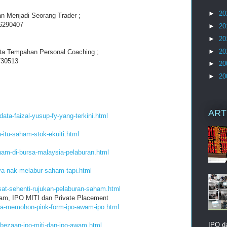
►
20
n Menjadi Seorang Trader ;
 6290407
►
20
►
20
►
20
ta Tempahan Personal Coaching ;
730513
►
20
►
20
ART
data-faizal-yusup-fy-yang-terkini.html
-itu-saham-stok-ekuiti.html
ham-di-bursa-malaysia-pelaburan.html
ya-nak-melabur-saham-tapi.html
sat-sehenti-rujukan-pelaburan-saham.html
m, IPO MITI dan Private Placement
ara-memohon-pink-form-ipo-awam-ipo.html
IPO d
rbezaan-ipo-miti-dan-ipo-awam.html