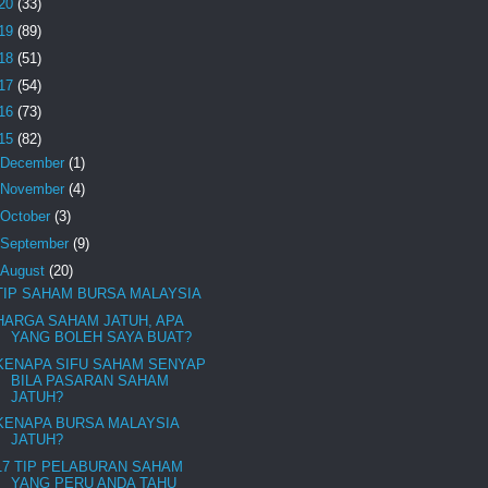
20
(33)
19
(89)
18
(51)
17
(54)
16
(73)
15
(82)
December
(1)
November
(4)
October
(3)
September
(9)
August
(20)
TIP SAHAM BURSA MALAYSIA
HARGA SAHAM JATUH, APA
YANG BOLEH SAYA BUAT?
KENAPA SIFU SAHAM SENYAP
BILA PASARAN SAHAM
JATUH?
KENAPA BURSA MALAYSIA
JATUH?
17 TIP PELABURAN SAHAM
YANG PERU ANDA TAHU