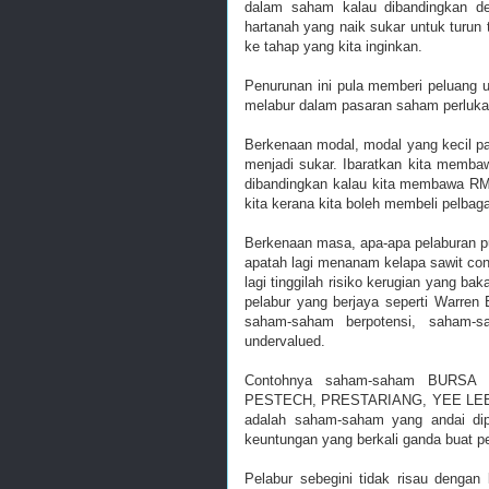
dalam saham kalau dibandingkan de
hartanah yang naik sukar untuk turun
ke tahap yang kita inginkan.
Penurunan ini pula memberi peluang 
melabur dalam pasaran saham perluka
Berkenaan modal, modal yang kecil pas
menjadi sukar. Ibaratkan kita memba
dibandingkan kalau kita membawa RM
kita kerana kita boleh membeli pelbag
Berkenaan masa, apa-apa pelaburan 
apatah lagi menanam kelapa sawit con
lagi tinggilah risiko kerugian yang ba
pelabur yang berjaya seperti Warren
saham-saham berpotensi, saham-
undervalued.
Contohnya saham-saham BURSA
PESTECH, PRESTARIANG, YEE LEE, 
adalah saham-saham yang andai d
keuntungan yang berkali ganda buat 
Pelabur sebegini tidak risau deng