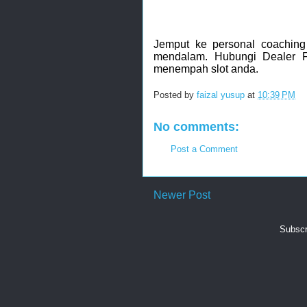
Jemput ke personal coaching
mendalam. Hubungi Dealer F
menempah slot anda.
Posted by
faizal yusup
at
10:39 PM
No comments:
Post a Comment
Newer Post
Subscr