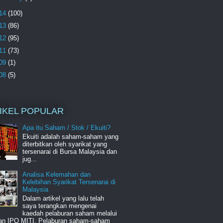
14
(100)
13
(86)
12
(95)
11
(73)
09
(1)
08
(5)
IKEL POPULAR
Apa itu Saham / Stok / Ekuiti?
Ekuiti adalah saham-saham yang
diterbitkan oleh syarikat yang
tersenarai di Bursa Malaysia dan
jug...
Analisa Kelemahan dan
Kelebihan Syarikat Tersenarai di
Malaysia
Dalam artikel yang lalu telah
saya terangkan mengenai
kaedah pelaburan saham melalui
an IPO MITI. Pelaburan saham-saham