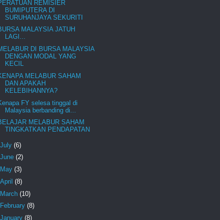
PERATUAN REMISIER
BUMIPUTERA DI
SURUHANJAYA SEKURITI
BURSA MALAYSIA JATUH
LAGI...
MELABUR DI BURSA MALAYSIA
DENGAN MODAL YANG
KECIL
KENAPA MELABUR SAHAM
DAN APAKAH
KELEBIHANNYA?
Kenapa FY selesa tinggal di
Malaysia berbanding di...
BELAJAR MELABUR SAHAM
TINGKATKAN PENDAPATAN
July
(6)
June
(2)
May
(3)
April
(8)
March
(10)
February
(8)
January
(8)