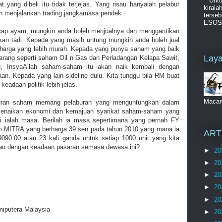
Unt
t yang dibeli itu tidak terjejas. Yang risau hanyalah pelabur
kiral
n menjalankan trading jangkamasa pendek.
terseb
ESOS d
ap ayam, mungkin anda boleh menjualnya dan menggantikan
 tadi. Kepada yang masih untung mungkin anda boleh jual
harga yang lebih murah. Kepada yang punya saham yang baik
Laya
arang seperti saham Oil n Gas dan Perladangan Kelapa Sawit,
g, InsyaAllah saham-saham itu akan naik kembali dengan
an. Kepada yang lain sideline dulu. Kita tunggu bila RM buat
keadaan politik lebih jelas.
Maca
aburan saham memang pelaburan yang menguntungkan dalam
kenaikan ekonomi dan kemajuan syarikat saham-saham yang
sini ialah masa. Berilah ia masa sepertimana yang pernah FY
m MITRA yang berharga 39 sen pada tahun 2010 yang mana ia
ART
.00 atau 23 kali ganda untuk setiap 1000 unit yang kita
risau dengan keadaan pasaran semasa dewasa ini?
►
20
►
20
►
20
►
20
►
20
miputera Malaysia
►
20