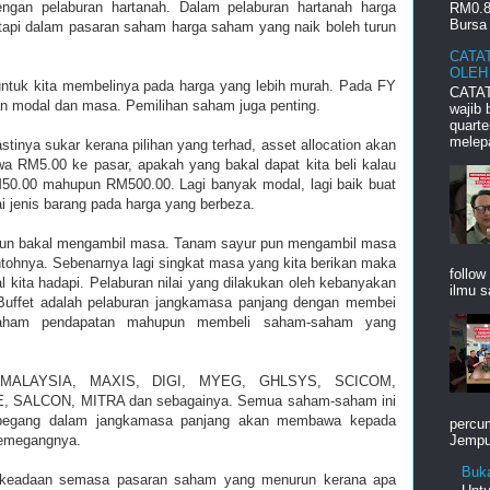
ngan pelaburan hartanah. Dalam pelaburan hartanah harga
RM0.8
Bursa 
 tapi dalam pasaran saham harga saham yang naik boleh turun
CATA
OLEH
untuk kita membelinya pada harga yang lebih murah. Pada FY
CATAT
n modal dan masa. Pemilihan saham juga penting.
wajib
quart
melepa
tinya sukar kerana pilihan yang terhad, asset allocation akan
wa RM5.00 ke pasar, apakah yang bakal dapat kita beli kalau
50.00 mahupun RM500.00. Lagi banyak modal, lagi baik buat
ai jenis barang pada harga yang berbeza.
pun bakal mengambil masa. Tanam sayur pun mengambil masa
tohnya. Sebenarnya lagi singkat masa yang kita berikan maka
follow
kal kita hadapi. Pelaburan nilai yang dilakukan oleh kebanyakan
ilmu s
 Buffet adalah pelaburan jangkamasa panjang dengan membei
saham pendapatan mahupun membeli saham-saham yang
 MALAYSIA, MAXIS, DIGI, MYEG, GHLSYS, SCICOM,
SALCON, MITRA dan sebagainya. Semua saham-saham ini
ipegang dalam jangkamasa panjang akan membawa kepada
percum
pemegangnya.
Jemput
Buk
an keadaan semasa pasaran saham yang menurun kerana apa