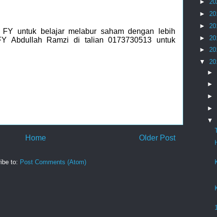
►
20
►
20
►
20
 FY untuk belajar melabur saham dengan lebih
►
20
Y Abdullah Ramzi di talian 0173730513 untuk
►
20
▼
20
►
►
►
►
▼
Home
Older Post
ibe to:
Post Comments (Atom)