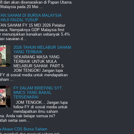
8 dan akan disenaraikan di Papan Utama
Malaysia pada 20 Mei ...
TAN SAHAM DI BURSA MALAYSIA
 HAJI FAIZAL YUSUP
AN SAHAM FY 15 MEI 2026 Pelabur
 baca. Nampaknya GDP Malaysia first
er menunjukkan kenaikan sebanyak 5.4%
si sasaran d...
2026 TAHUN MELABUR SAHAM
YANG TERBAIK
SEKARANG MASA YANG
TERBAIK UNTUK MULA
MELABUR SAHAM. PART 5.
JOM TENGOK! Jangan lupa
 FY di sosial media untuk mendapatkan
aham ...
FY DALAM BRIEFING SYT
MMCS YANG BAKAL
TERSENARAI
JOM TENGOK... Jangan lupa
follow FY di sosial media untuk
mendapatkan ilmu saham
a. Anda nak belajar semua ini?
lah sertai sem...
a Akaun CDS Bursa Saham