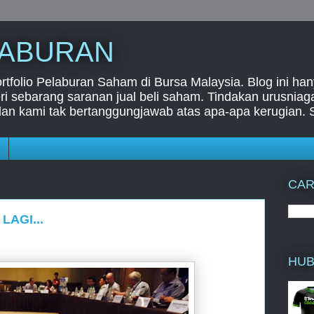
LABURAN
folio Pelaburan Saham di Bursa Malaysia. Blog ini han
i sebarang saranan jual beli saham. Tindakan urusnia
dan kami tak bertanggungjawab atas apa-apa kerugian. 
CAR
LAGI...
HUB