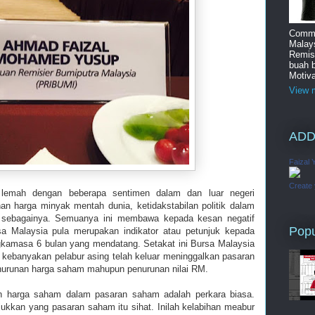
Commi
Malay
Remis
buah 
Motiva
View m
ADD
Faizal 
Create
lemah dengan beberapa sentimen dalam dan luar negeri
han harga minyak mentah dunia, ketidakstabilan politik dalam
 sebagainya. Semuanya ini membawa kepada kesan negatif
Popu
a Malaysia pula merupakan indikator atau petunjuk kepada
kamasa 6 bulan yang mendatang. Setakat ini Bursa Malaysia
a kebanyakan pelabur asing telah keluar meninggalkan pasaran
enurunan harga saham mahupun penurunan nilai RM.
n harga saham dalam pasaran saham adalah perkara biasa.
jukkan yang pasaran saham itu sihat. Inilah kelabihan meabur