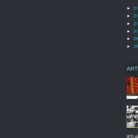
►
20
►
20
►
20
►
20
►
20
►
20
ART
IPO d