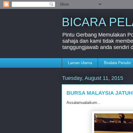
BICARA PE
Pintu Gerbang Memulakan Port
sahaja dan kami tidak member
tanggungjawab anda sendiri 
Laman Utama
Biodata Penulis
Tuesday, August 11, 2015
BURSA MALAYSIA JATUH 
Assalamualaikum...