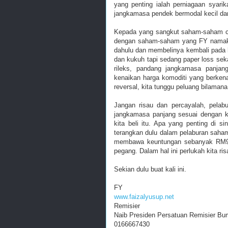
yang penting ialah perniagaan syarika
jangkamasa pendek bermodal kecil da
Kepada yang sangkut saham-saham c
dengan saham-saham yang FY namakan
dahulu dan membelinya kembali pada 
dan kukuh tapi sedang paper loss sek
rileks, pandang jangkamasa panjan
kenaikan harga komoditi yang berkena
reversal, kita tunggu peluang bilamana 
Jangan risau dan percayalah, pel
jangkamasa panjang sesuai dengan 
kita beli itu. Apa yang penting di 
terangkan dulu dalam pelaburan saha
membawa keuntungan sebanyak RM9090
pegang. Dalam hal ini perlukah kita 
Sekian dulu buat kali ini.
FY
www.faizalyusup.net
Remisier
Naib Presiden Persatuan Remisier Bu
0166667430