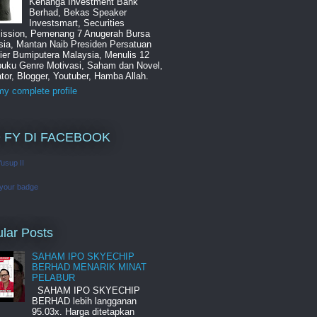
Kenanga Investment Bank
Berhad, Bekas Speaker
Investsmart, Securities
ssion, Pemenang 7 Anugerah Bursa
sia, Mantan Naib Presiden Persatuan
ier Bumiputera Malaysia, Menulis 12
buku Genre Motivasi, Saham dan Novel,
tor, Blogger, Youtuber, Hamba Allah.
y complete profile
 FY DI FACEBOOK
Yusup II
 your badge
lar Posts
SAHAM IPO SKYECHIP
BERHAD MENARIK MINAT
PELABUR
SAHAM IPO SKYECHIP
BERHAD lebih langganan
95.03x. Harga ditetapkan