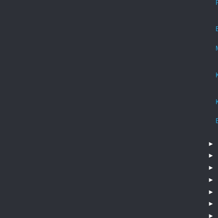
►
►
►
►
►
►
►