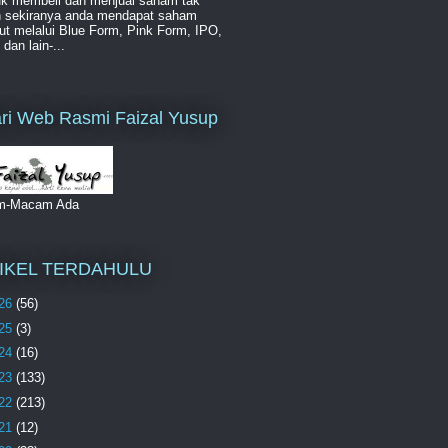
uk membeli dan menjual saham tak
ah sekiranya anda mendapat saham
ut melalui Blue Form, Pink Form, IPO,
an lain-...
ri Web Rasmi Faizal Yusup
m-Macam Ada
IKEL TERDAHULU
26
(56)
25
(3)
24
(16)
23
(133)
22
(213)
21
(12)