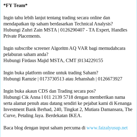
Ingin tahu lebih lanjut tentang trading secara online dan 
mendapatkan tip saham berdasarkan Technical Analysis?

Hubungi Zuhri Zain MSTA | 0126290407 - TA Expert, Handles 
Private Placements.

Ingin subscribe screener Algoritm AQ VAR bagi memudahcara 
pelaburan saham anda?

Hubungi Firdaus Majid MSTA, CMT |0134229155 

Ingin buka platform online untuk trading Saham?

Hubungi Ramzie | 0173730513 atau Jehanshah | 0126673927 

Ingin buka akaun CDS dan Trading secara pos? 

Hubungi Cik Anna l 011 2139 5718 dengan memberikan nama 
serta alamat penuh atau datang sendiri ke pejabat kami di Kenanga 
Investment Bank Berhad, 240, Tingkat 2, Mutiara Damansara, The 
Curve, Petaling Jaya. Berdekatan IKEA.

Baca blog dengan input saham percuma di 
www.faizalyusup.net