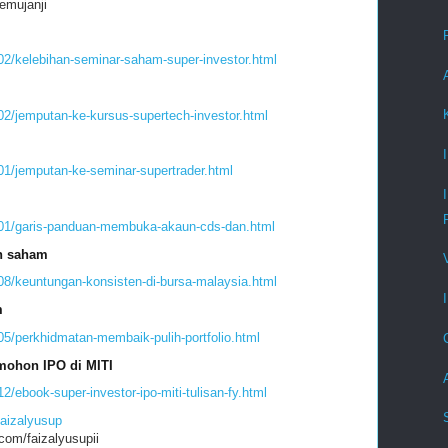
emujanji
/02/kelebihan-seminar-saham-super-investor.html
02/jemputan-ke-kursus-supertech-investor.html
01/jemputan-ke-seminar-supertrader.html
4/01/garis-panduan-membuka-akaun-cds-dan.html
n saham
/08/keuntungan-konsisten-di-bursa-malaysia.html
m
05/perkhidmatan-membaik-pulih-portfolio.html
ohon IPO di MITI
2/ebook-super-investor-ipo-miti-tulisan-fy.html
faizalyusup
om/faizalyusupii