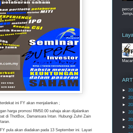
percum
Jemput
Laya
Maca
ART
►
20
►
20
terdekat ini FY akan menjalankan ;
►
20
an harga promosi RM50.00 sahaja akan dijalankan
►
20
at di ThotBox, Damansara Intan. Hubungi Zuhri Zain
►
20
taran.
►
20
FY pula akan diadakan pada 13 September ini. Layari