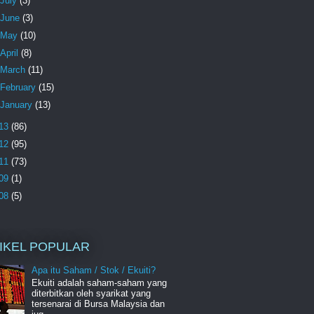
July
(3)
June
(3)
May
(10)
April
(8)
March
(11)
February
(15)
January
(13)
13
(86)
12
(95)
11
(73)
09
(1)
08
(5)
IKEL POPULAR
Apa itu Saham / Stok / Ekuiti?
Ekuiti adalah saham-saham yang
diterbitkan oleh syarikat yang
tersenarai di Bursa Malaysia dan