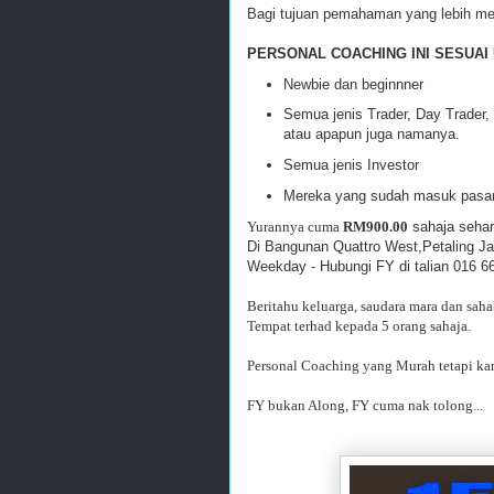
Bagi tujuan pemahaman yang lebih m
PERSONAL COACHING INI SESUAI
Newbie dan beginnner
Semua jenis Trader, Day Trader, 
atau apapun juga namanya.
Semua jenis Investor
Mereka yang sudah masuk pasara
Yurannya cuma
RM900.00
sahaja sehar
Di Bangunan Quattro West,Petaling J
Weekday - Hubungi FY di talian 016 6
Beritahu keluarga, saudara mara dan saha
Tempat terhad kepada 5 orang sahaja.
Personal Coaching yang Murah tetapi k
FY bukan Along, FY cuma nak tolong...