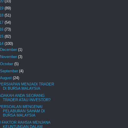
20
(33)
19
(89)
18
(51)
17
(54)
16
(73)
15
(82)
14
(100)
December
(1)
November
(3)
October
(5)
September
(4)
August
(24)
PERSIAPAN MENJADI TRADER
DI BURSA MALAYSIA
ADAKAH ANDA SEORANG
TRADER ATAU INVESTOR?
PERSOALAN MENGENAI
PELABURAN SAHAM DI
BURSA MALAYSIA
3 FAKTOR RAHSIA MENJANA
KEUNTUNGAN DALAM