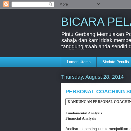
BICARA PE
Pintu Gerbang Memulakan Port
sahaja dan kami tidak member
tanggungjawab anda sendiri 
Laman Utama
Biodata Penulis
Thursday, August 28, 2014
PERSONAL COACHING S
KANDUNGAN PERSONAL COACHIN
Fundamental Analysis
Financial Analysis
Analisa ini penting untuk menjadikan