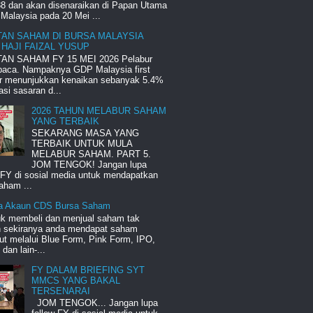
8 dan akan disenaraikan di Papan Utama
Malaysia pada 20 Mei ...
TAN SAHAM DI BURSA MALAYSIA
 HAJI FAIZAL YUSUP
AN SAHAM FY 15 MEI 2026 Pelabur
 baca. Nampaknya GDP Malaysia first
er menunjukkan kenaikan sebanyak 5.4%
si sasaran d...
2026 TAHUN MELABUR SAHAM
YANG TERBAIK
SEKARANG MASA YANG
TERBAIK UNTUK MULA
MELABUR SAHAM. PART 5.
JOM TENGOK! Jangan lupa
 FY di sosial media untuk mendapatkan
aham ...
a Akaun CDS Bursa Saham
uk membeli dan menjual saham tak
ah sekiranya anda mendapat saham
ut melalui Blue Form, Pink Form, IPO,
an lain-...
FY DALAM BRIEFING SYT
MMCS YANG BAKAL
TERSENARAI
JOM TENGOK... Jangan lupa