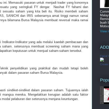
u ini. Memasuki pasaran untuk menjadi trader yang kononnya
 sesuatu yang seringkali FY dengar. Nasihat FY fahami dan
al sesuatu saham yang kita beli itu. Risiko membeli saham
Commi
Malay
, SANICHI dan IRIS sebenarnya amat tinggi namun ramai
Remis
hnya bilamana Bursa Malaysia membuat reversal maka ramai
buah 
Motiva
View m
ji Indikator-Indikator yang ada melalui kaedah pembacaan dan
rga saham. seterusnya membuat screening saham mana yang
ADD
dapatkan keputusan untuk menjual saham-saham tersebut.
Faizal 
Create
 Teknik penyelidikan yang praktikal dan mudah tetapi boleh
nyak dalam pasaran saham Bursa Malaysia.
Popu
pasti sindiket-sindiket dalam pasaran saham. Tujuannya ialah
i mangsa mereka. Mengelakkan kerugian adalah satu faktor
 modal pelaburan dan seterusnya menjana keuntungan.