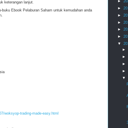
►
20
k keterangan lanjut.
►
20
ku-buku Ebook Pelaburan Saham untuk kemudahan anda
h.
►
20
►
20
►
20
►
20
▼
20
►
►
►
►
sia
▼
/07/woksyop-trading-made-easy.html