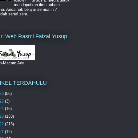
follow FY di sosial media untuk
mendapatkan ilmu saham
a. Anda nak belajar semua ini?
lah sertai sem...
ri Web Rasmi Faizal Yusup
m-Macam Ada
IKEL TERDAHULU
26
(56)
25
(3)
24
(16)
23
(133)
22
(213)
21
(12)