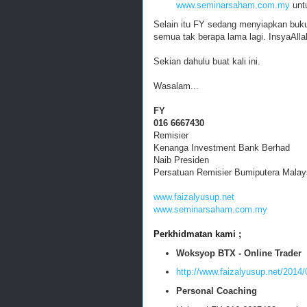
www.seminarsaham.com.my
untu
Selain itu FY sedang menyiapkan bu
semua tak berapa lama lagi. InsyaAlla
Sekian dahulu buat kali ini.
Wasalam...
FY
016 6667430
Remisier
Kenanga Investment Bank Berhad
Naib Presiden
Persatuan Remisier Bumiputera Malay
www.faizalyusup.net
www.seminarsaham.com.my
Perkhidmatan kami ;
Woksyop BTX - Online Trader
http://www.faizalyusup.net/2014
Personal Coaching