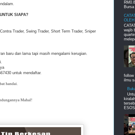
RM0.8
endalam.
Bursa 
 UNTUK SIAPA?
CATA
OLEH
CATAT
wajib
Contra Trader, Swing Trader, Short Term Trader, Sniper
quart
melepa
n baru dan lama tapi masih mengalami kerugian.
i.
aya
667430 untuk mendaftar.
follow
ilmu s
bat handai.
Buk
Unt
kiral
andungannya Mahal!
terseb
ESOS d