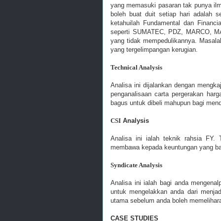
yang memasuki pasaran tak punya ilm
boleh buat duit setiap hari adalah
ketahuilah Fundamental dan Financi
seperti SUMATEC, PDZ, MARCO, MAS
yang tidak mempedulikannya. Masala
yang tergelimpangan kerugian.
Technical Analysis
Analisa ini dijalankan dengan mengka
penganalisaan carta pergerakan ha
bagus untuk dibeli mahupun bagi men
CSI
Analysis
Analisa ini ialah teknik rahsia FY.
membawa kepada keuntungan yang ba
Syndicate Analysis
Analisa ini ialah bagi anda mengenal
untuk mengelakkan anda dari menjad
utama sebelum anda boleh memelihara
CASE STUDIES