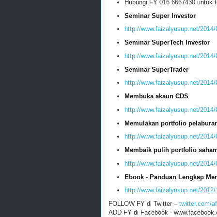
Hubungi FY 016 6667430 untuk t
Seminar Super Investor
http://www.faizalyusup.net/2014
Seminar SuperTech Investor
http://www.faizalyusup.net/2014/
Seminar SuperTrader
http://www.faizalyusup.net/2014/
Membuka akaun CDS
http://www.faizalyusup.net/201
Memulakan portfolio pelabura
http://www.faizalyusup.net/2014
Membaik pulih portfolio saha
http://www.faizalyusup.net/2014/
Ebook - Panduan Lengkap Mem
http://www.faizalyusup.net/2012/1
FOLLOW FY di Twitter –
twitter.com/a
ADD FY di Facebook -
www.facebook.c