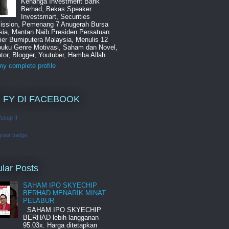
Kenanga Investment Bank
Berhad, Bekas Speaker
Investsmart, Securities
ssion, Pemenang 7 Anugerah Bursa
sia, Mantan Naib Presiden Persatuan
ier Bumiputera Malaysia, Menulis 12
buku Genre Motivasi, Saham dan Novel,
tor, Blogger, Youtuber, Hamba Allah.
y complete profile
 FY DI FACEBOOK
Yusup II
 your badge
lar Posts
SAHAM IPO SKYECHIP
BERHAD MENARIK MINAT
PELABUR
SAHAM IPO SKYECHIP
BERHAD lebih langganan
95.03x. Harga ditetapkan