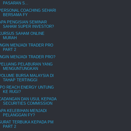
PASARAN S...
PERSONAL COACHING SEHARI
BERSAMA FY
APA PENGISIAN SEMINAR
SAHAM SUPER INVESTOR?
KURSUS SAHAM ONLINE
MURAH
INGIN MENJADI TRADER PRO
PART 2
INGIN MENJADI TRADER PRO?
PELUANG PELABURAN YANG
MENGUNTUNGKAN
VOLUME BURSA MALAYSIA DI
TAHAP TERTINGGI
IPO REACH ENERGY UNTUNG
KE RUGI?
CADANGAN DAN USUL KEPADA
SECURITIES COMMISSION
APA KELEBIHAN MENJADI
PELANGGAN FY?
SURAT TERBUKA KEPADA PM
PART 2