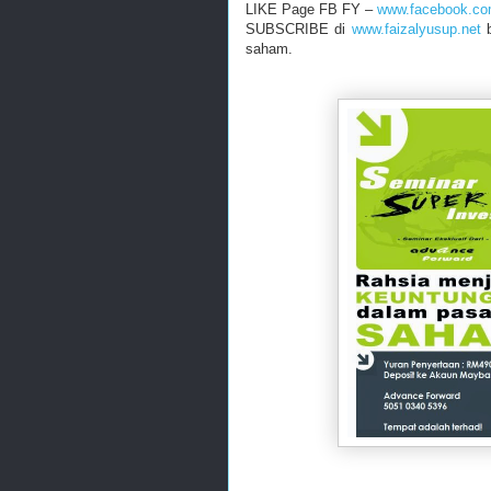
LIKE Page FB FY –
www.facebook.co
SUBSCRIBE di
www.faizalyusup.net
saham.