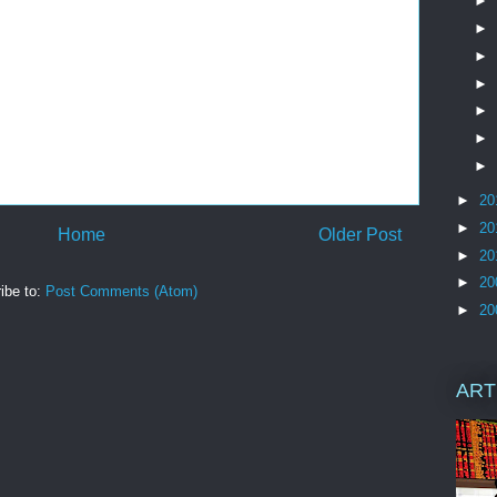
►
►
►
►
►
►
►
►
20
►
20
Home
Older Post
►
20
►
20
ibe to:
Post Comments (Atom)
►
20
ART