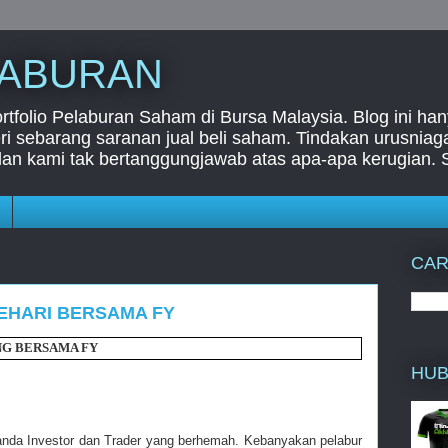
LABURAN
folio Pelaburan Saham di Bursa Malaysia. Blog ini han
i sebarang saranan jual beli saham. Tindakan urusnia
dan kami tak bertanggungjawab atas apa-apa kerugian. 
CAR
EHARI BERSAMA FY
G BERSAMA FY
HUB
 anda Investor dan Trader yang berhemah. Kebanyakan pelabur