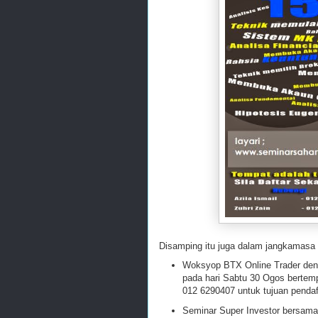
Disamping itu juga dalam jangkamasa 
Woksyop BTX Online Trader deng
pada hari Sabtu 30 Ogos bertemp
012 6290407 untuk tujuan pendaf
Seminar Super Investor bersama