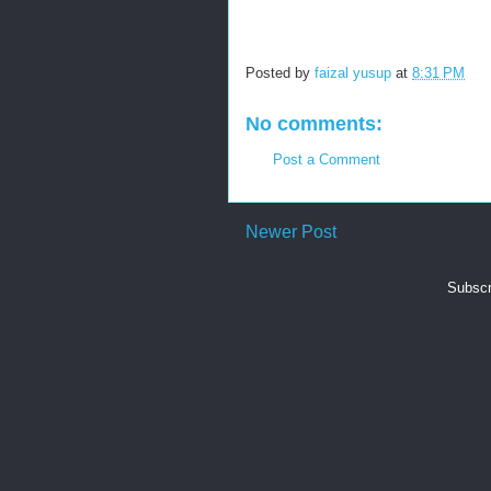
Posted by
faizal yusup
at
8:31 PM
No comments:
Post a Comment
Newer Post
Subscr